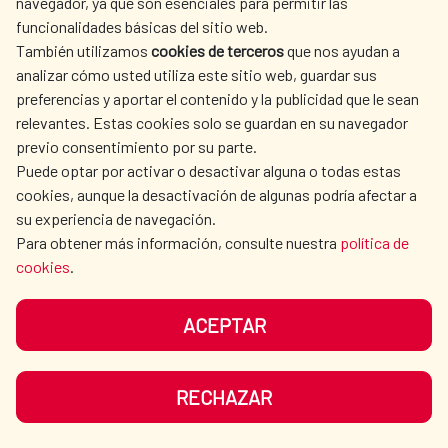
navegador, ya que son esenciales para permitir las
funcionalidades básicas del sitio web.
También utilizamos
cookies de terceros
que nos ayudan a
analizar cómo usted utiliza este sitio web, guardar sus
preferencias y aportar el contenido y la publicidad que le sean
relevantes. Estas cookies solo se guardan en su navegador
previo consentimiento por su parte.
Puede optar por activar o desactivar alguna o todas estas
La Cooperación Española,
cookies, aunque la desactivación de algunas podría afectar a
su experiencia de navegación.
presente en Latinosan
Para obtener más información, consulte nuestra
política de
cookies
.
La conferencia especializada en
saneamiento tendrá lugar en Costa Rica con
ACEPTAR
el objetivo de promover el acceso a
servicios de saneamiento de calidad en al
RECHAZAR
área urbana y rural de América Latina.
Agua y saneamiento
LEER MÁS