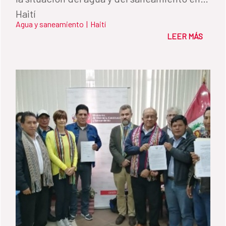
Haití
Agua y saneamiento
|
Haití
LEER MÁS