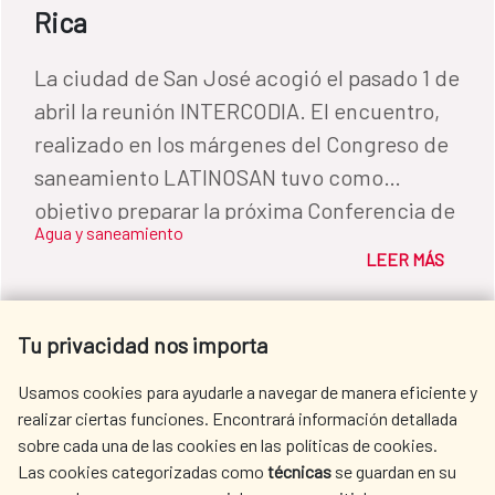
Rica
La ciudad de San José acogió el pasado 1 de
abril la reunión INTERCODIA. El encuentro,
realizado en los márgenes del Congreso de
saneamiento LATINOSAN tuvo como
objetivo preparar la próxima Conferencia de
Agua y saneamiento
Directores Iberoamericanos del Agua
LEER MÁS
(CODIA) que se realizará en noviembre de
2019 en República Dominicana y cuya
Secretaría Técnica ostenta España.
Tu privacidad nos importa
Usamos cookies para ayudarle a navegar de manera eficiente y
realizar ciertas funciones. Encontrará información detallada
sobre cada una de las cookies en las políticas de cookies.
Las cookies categorizadas como
técnicas
se guardan en su