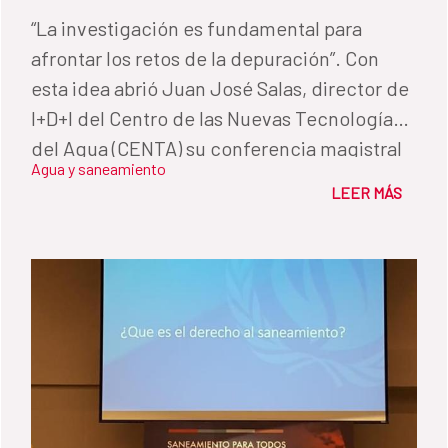
“La investigación es fundamental para
afrontar los retos de la depuración”. Con
esta idea abrió Juan José Salas, director de
I+D+I del Centro de las Nuevas Tecnologías
del Agua (CENTA) su conferencia magistral
Agua y saneamiento
en la Cumbre Latinoamericana de
LEER MÁS
Saneamiento, Latinosan, que tuvo lugar en
Costa Rica del 1 al 3 de abril y que está
impulsada por la Cooperación Española.