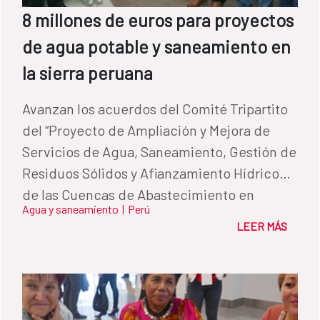
8 millones de euros para proyectos
de agua potable y saneamiento en
la sierra peruana
Avanzan los acuerdos del Comité Tripartito
del “Proyecto de Ampliación y Mejora de
Servicios de Agua, Saneamiento, Gestión de
Residuos Sólidos y Afianzamiento Hídrico
de las Cuencas de Abastecimiento en
Agua y saneamiento
|
Perú
Comunidades Rurales y Distritos AMSAT”,
LEER MÁS
que cuenta con la financiación de la AECID a
través del Fondo de Cooperación para Agua
y Saneamiento (FCAS).