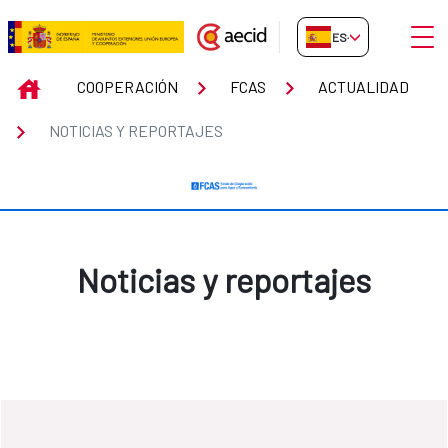
Saltar al contenido principal
Abrir
ES-ES
Noticias y reportajes
INICIO
COOPERACIÓN
FCAS
ACTUALIDAD
NOTICIAS Y REPORTAJES
Noticias y reportajes