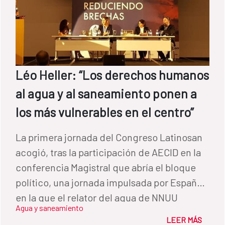
Léo Heller: “Los derechos humanos
al agua y al saneamiento ponen a
los más vulnerables en el centro”
La primera jornada del Congreso Latinosan
acogió, tras la participación de AECID en la
conferencia Magistral que abría el bloque
político, una jornada impulsada por España
en la que el relator del agua de NNUU
Agua y saneamiento
analizó las diversas capas de exclusión que
LEER MÁS