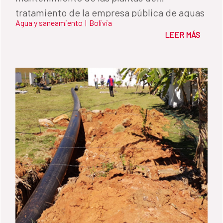
tratamiento de la empresa pública de aguas
Agua y saneamiento
|
Bolivia
de Sevilla EMASESA.
LEER MÁS