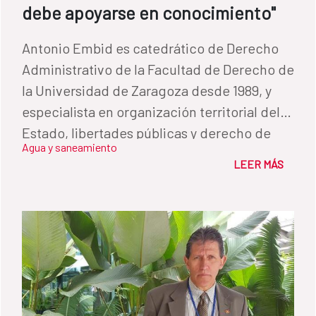
debe apoyarse en conocimiento"
Antonio Embid es catedrático de Derecho
Administrativo de la Facultad de Derecho de
la Universidad de Zaragoza desde 1989, y
especialista en organización territorial del
Estado, libertades públicas y derecho de
Agua y saneamiento
aguas. Ha publicado decenas libros y
LEER MÁS
artículos sobre los marcos regulatorios del
agua y ha sido invitado al Seminario de Alto
Nivel de la Conferencia de Directores
Iberoamericanos del Agua (CODIA) para
impulsar la reflexión sobre la planificación
hidrológica en el seno de los países de
Iberoamérica.