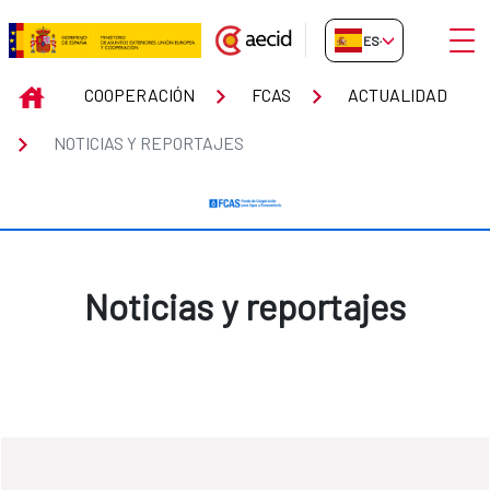
Saltar al contenido principal
Abrir
ES-ES
Noticias y reportajes
INICIO
COOPERACIÓN
FCAS
ACTUALIDAD
NOTICIAS Y REPORTAJES
Noticias y reportajes