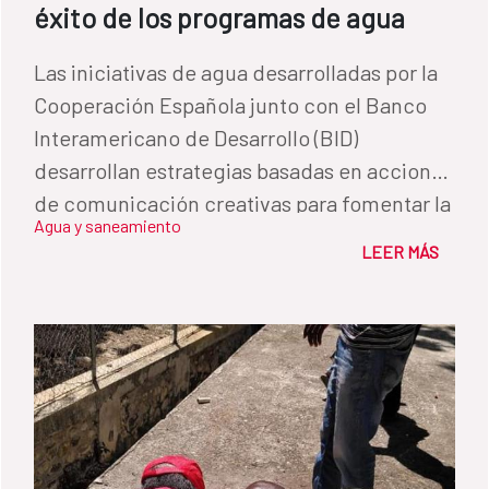
éxito de los programas de agua
Las iniciativas de agua desarrolladas por la
Cooperación Española junto con el Banco
Interamericano de Desarrollo (BID)
desarrollan estrategias basadas en acciones
de comunicación creativas para fomentar la
Agua y saneamiento
participación ciudadana como herramienta
LEER MÁS
imprescindible para la sostenibilidad.