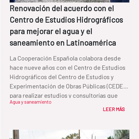
Renovación del acuerdo con el
Centro de Estudios Hidrográficos
para mejorar el agua y el
saneamiento en Latinoamérica
La Cooperación Española colabora desde
hace nueve años con el Centro de Estudios
Hidrográficos del Centro de Estudios y
Experimentación de Obras Públicas (CEDEX)
para realizar estudios y consultorías que
Agua y saneamiento
mejoran el acceso a agua y a saneamiento
LEER MÁS
para la población latinoamericana que
habita en zonas vulnerables