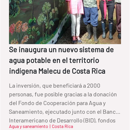
Se inaugura un nuevo sistema de
agua potable en el territorio
indígena Malecu de Costa Rica
La inversión, que beneficiará a 2000
personas, fue posible gracias a la donación
del Fondo de Cooperación para Agua y
Saneamiento, ejecutado junto con el Banco
Interamericano de Desarrollo (BID), fondos
Agua y saneamiento
|
Costa Rica
del Gobierno de Costa Rica y el aporte de