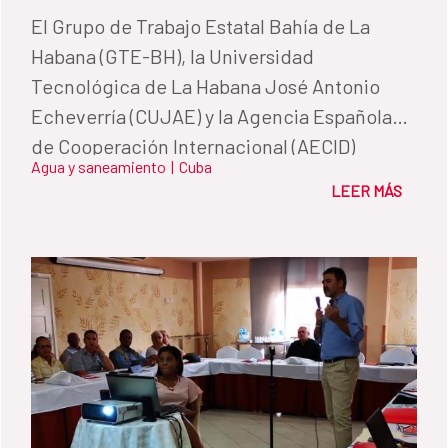
​El Grupo de Trabajo Estatal Bahía de La
Habana (GTE-BH), la Universidad
Tecnológica de La Habana José Antonio
Echeverría (CUJAE) y la Agencia Española
de Cooperación Internacional (AECID)
Agua y saneamiento
|
Cuba
realizaron del 2 al 6 de diciembre el I Taller
LEER MÁS
sobre Soluciones Técnicas al Tratamiento
de Aguas Residuales Industriales en la Bahía
de La Habana.