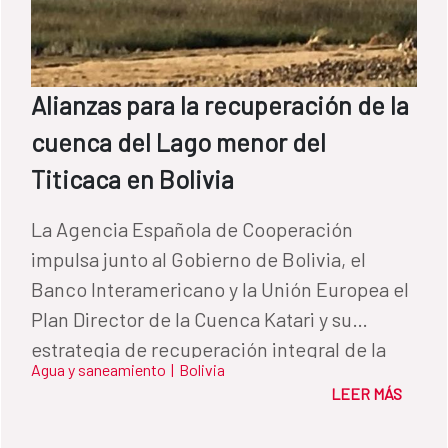
Alianzas para la recuperación de la
cuenca del Lago menor del
Titicaca en Bolivia
La Agencia Española de Cooperación
impulsa junto al Gobierno de Bolivia, el
Banco Interamericano y la Unión Europea el
Plan Director de la Cuenca Katari y su
estrategia de recuperación integral de la
Agua y saneamiento
|
Bolivia
cuenca y del lago menor del Titicaca,
LEER MÁS
realizado en el marco del Plan Nacional de
Cuencas (PNC) del Ministerio de Medio