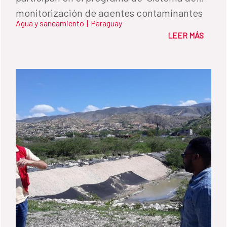
monitorización de agentes contaminantes
Agua y saneamiento
|
Paraguay
en el lago Ypacaraí mediante el uso de
LEER MÁS
Vehículos Acuáticos no Tripulados de
Superficie”