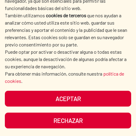
navegador, ya que son esenciales para permitir las
funcionalidades básicas del sitio web.
También utilizamos
cookies de terceros
que nos ayudan a
analizar cómo usted utiliza este sitio web, guardar sus
preferencias y aportar el contenido y la publicidad que le sean
relevantes. Estas cookies solo se guardan en su navegador
previo consentimiento por su parte.
Puede optar por activar o desactivar alguna o todas estas
cookies, aunque la desactivación de algunas podría afectar a
su experiencia de navegación.
Para obtener más información, consulte nuestra
política de
176.000 personas se benefician de
cookies
.
un programa de saneamiento y
agua en Ecuador
ACEPTAR
El programa estuvo conformado por tres
RECHAZAR
componentes. Por un lado la elaboración de
estudios de pre-inversión, por otro lado la