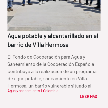
Agua potable y alcantarillado en el
barrio de Villa Hermosa
El Fondo de Cooperación para Agua y
Saneamiento de la Cooperación Española
contribuye a la realización de un programa
de agua potable, saneamiento en Villa
Hermosa, un barrio vulnerable situado al
Agua y saneamiento
|
Colombia
suroeste de Cartagena de Indias, Colombia
LEER MÁS
habitado por desplazados del conflicto
armado.