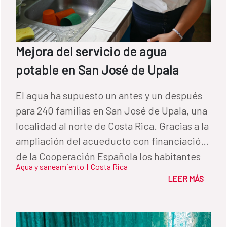
Mejora del servicio de agua
potable en San José de Upala
El agua ha supuesto un antes y un después
para 240 familias en San José de Upala, una
localidad al norte de Costa Rica. Gracias a la
ampliación del acueducto con financiación
de la Cooperación Española los habitantes
Agua y saneamiento
|
Costa Rica
podrán disfrutar de un servicio continuo, sin
LEER MÁS
contaminación y accesibilidad a este
recurso indispensable.