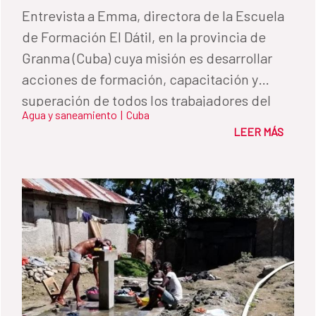
Entrevista a Emma, directora de la Escuela
de Formación El Dátil, en la provincia de
Granma (Cuba) cuya misión es desarrollar
acciones de formación, capacitación y
superación de todos los trabajadores del
Agua y saneamiento
|
Cuba
Instituto de Recursos Hidráulicos de la isla.
LEER MÁS