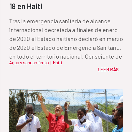
19 en Haití
Tras la emergencia sanitaria de alcance
internacional decretada a finales de enero
de 2020 el Estado haitiano declaró en marzo
de 2020 el Estado de Emergencia Sanitaria
en todo el territorio nacional. Consciente de
Agua y saneamiento
|
Haití
los posibles efectos de la pandemia en los
LEER MÁS
sectores más vulnerables de la población sin
acceso a las infraestructuras de agua y
saneamiento, la Dirección Nacional de Agua
Saneamiento (DINEPA) decidió invertir
esfuerzos en la reparación de pequeños
sistemas de agua en zonas rurales. La
implementación de esta estrategia fue