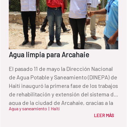
posible gracias a la financiación de la
Agencia Española de Cooperación
Internacional al Desarrollo (AECID).
Agua limpia para Arcahaie
El pasado 11 de mayo la Dirección Nacional
de Agua Potable y Saneamiento (DINEPA) de
Haití inauguró la primera fase de los trabajos
de rehabilitación y extensión del sistema de
agua de la ciudad de Arcahaie, gracias a la
Agua y saneamiento
|
Haití
financiación del Fondo de Cooperación para
LEER MÁS
Agua y Saneamiento de la AECID. En esta