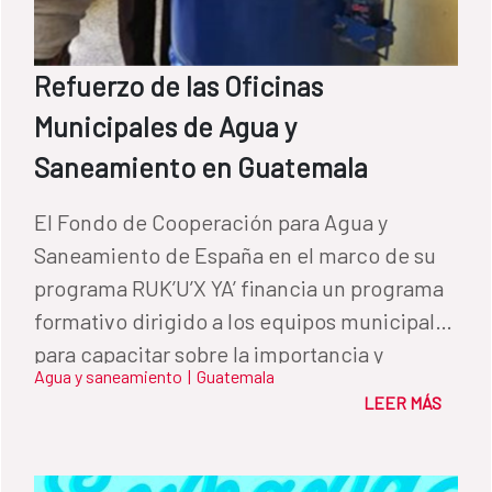
Refuerzo de las Oficinas
Municipales de Agua y
Saneamiento en Guatemala
El Fondo de Cooperación para Agua y
Saneamiento de España en el marco de su
programa RUK’U’X YA’ financia un programa
formativo dirigido a los equipos municipales
para capacitar sobre la importancia y
Agua y saneamiento
|
Guatemala
beneficios de las oficinas de agua y
LEER MÁS
saneamiento municipales