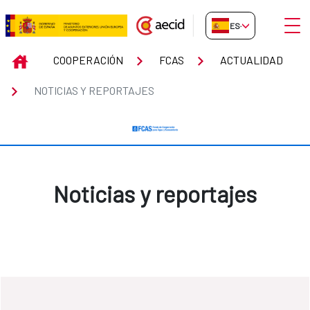
Saltar al contenido principal
Abrir
ES-ES
Noticias y reportajes
INICIO
COOPERACIÓN
FCAS
ACTUALIDAD
NOTICIAS Y REPORTAJES
Noticias y reportajes