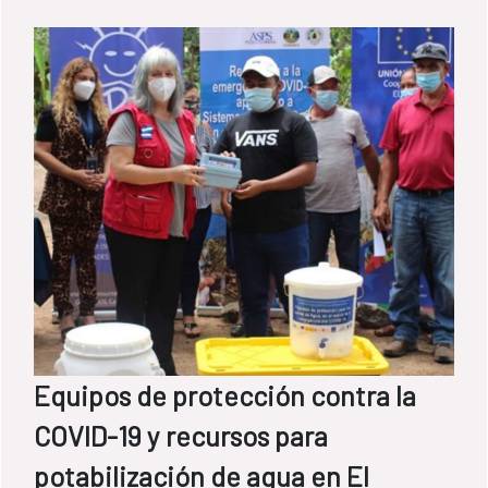
primera fase, la Dirección Nacional de Agua
Potable y Saneamiento (DINEPA) de Haití ha
construido un depósito y ha realizado los
trabajos de instalación de tubería
necesarios para su conexión al pozo
existente.
Equipos de protección contra la
COVID-19 y recursos para
potabilización de agua en El