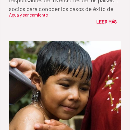
socios para conocer los casos de éxito de
Agua y saneamiento
sus operaciones y plantear la necesidad de
LEER MÁS
inversiones en las zonas rurales.