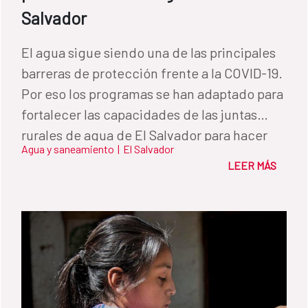
Salvador
El agua sigue siendo una de las principales
barreras de protección frente a la COVID-19.
Por eso los programas se han adaptado para
fortalecer las capacidades de las juntas
rurales de agua de El Salvador para hacer
Agua y saneamiento
|
El Salvador
frente a la pandemia.
LEER MÁS