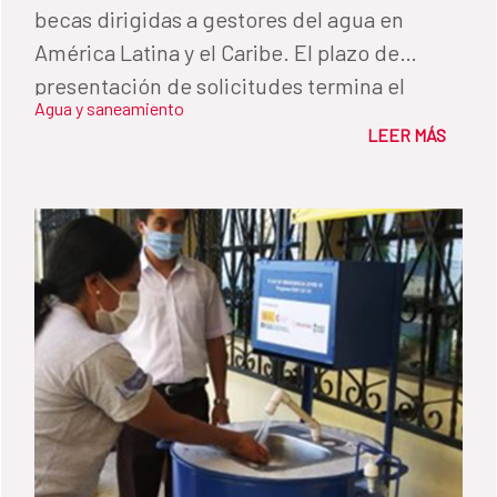
becas dirigidas a gestores del agua en
América Latina y el Caribe. El plazo de
presentación de solicitudes termina el
Agua y saneamiento
próximo 23 de abril.
LEER MÁS