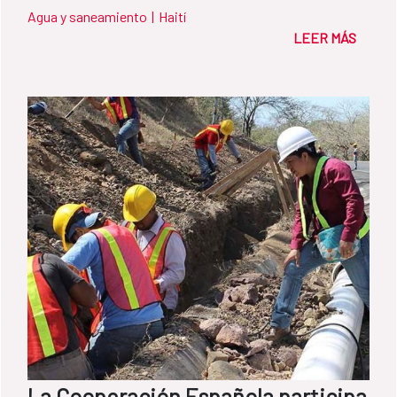
Agua y saneamiento
|
Haití
LEER MÁS
La Cooperación Española participa