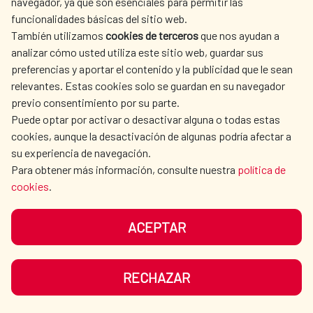
navegador, ya que son esenciales para permitir las
funcionalidades básicas del sitio web.
Gracias a las inversiones combinadas de la
También utilizamos
cookies de terceros
que nos ayudan a
Agencia de los Estados Unidos para el
analizar cómo usted utiliza este sitio web, guardar sus
Desarrollo Internacional (USAID) y la Agencia
preferencias y aportar el contenido y la publicidad que le sean
Española de Cooperación Internacional para
relevantes. Estas cookies solo se guardan en su navegador
previo consentimiento por su parte.
el Desarrollo (AECID), junto con la Dirección
Puede optar por activar o desactivar alguna o todas estas
Agua y saneamiento
|
Haití
Nacional de Agua Potable y Saneamiento
cookies, aunque la desactivación de algunas podría afectar a
LEER MÁS
(DINEPA), Mirebalais, con 100.000
su experiencia de navegación.
habitantes, tiene un sistema de agua bien
Para obtener más información, consulte nuestra
política de
cookies
.
gestionado que proporciona agua corriente
a una población en constante crecimiento.
ACEPTAR
Mostrando el intervalo
RECHAZAR
181 - 200 de 504
resultados.