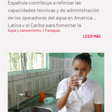
Española contribuye a reforzar las
capacidades técnicas y de administración
de los operadores del agua en América
Latina y el Caribe para fomentar la
Agua y saneamiento
|
Paraguay
sostenibilidad de los programas. En
LEER MÁS
Paraguay acaba de impulsar un amplio
programa de especialización para
servidores públicos en alianza con el
Gobierno.