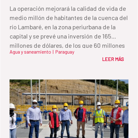
La operación mejorará la calidad de vida de
medio millón de habitantes de la cuenca del
río Lambaré, en la zona periurbana de la
capital y se prevé una inversión de 165
millones de dólares, de los que 60 millones
Agua y saneamiento
|
Paraguay
serán créditos del Fondo de Promoción del
LEER MÁS
Desarrollo (FONPRODE) de la Cooperación
Española.