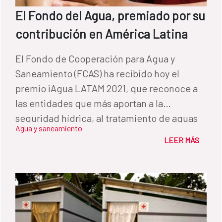
El Fondo del Agua, premiado por su
contribución en América Latina
El Fondo de Cooperación para Agua y
Saneamiento (FCAS) ha recibido hoy el
premio iAgua LATAM 2021, que reconoce a
las entidades que más aportan a la
seguridad hídrica, al tratamiento de aguas
Agua y saneamiento
residuales y a las mejoras en agua y
LEER MÁS
saneamiento en América Latina y el Caribe.