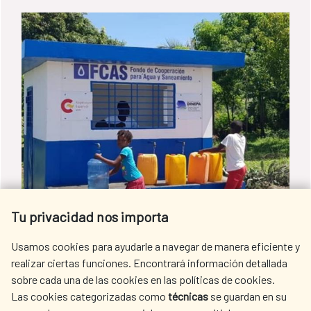
Tu privacidad nos importa
Una alianza entre España, EE.UU. y
Usamos cookies para ayudarle a navegar de manera eficiente y
realizar ciertas funciones. Encontrará información detallada
Haití logra el acceso del agua
sobre cada una de las cookies en las políticas de cookies.
potable en Mirebalais
Las cookies categorizadas como
técnicas
se guardan en su