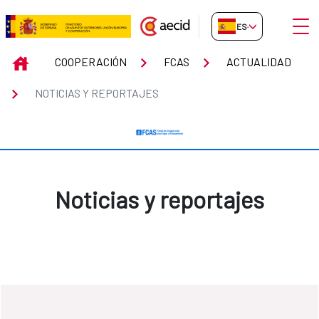
Saltar al contenido principal
Abrir
ES-ES
Noticias y reportajes
INICIO
COOPERACIÓN
FCAS
ACTUALIDAD
NOTICIAS Y REPORTAJES
Noticias y reportajes