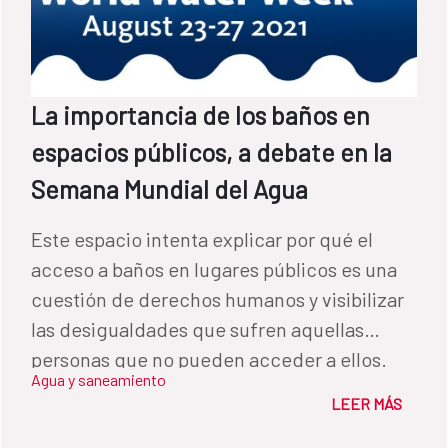
potabilización de aguas superficiales, y
visitaron las instalaciones de Acción contra
el Hambre en Camp Perrin. TRABAJO EN
EL SECTOR DE AGUA Y SANEAMIENTO En
La importancia de los baños en
paralelo al despliegue de emergencia,
espacios públicos, a debate en la
AECID sigue trabajando con las autoridades
Semana Mundial del Agua
nacionales y el resto de socios
institucionales para realizar una evaluación
Este espacio intenta explicar por qué el
completa de los daños producidos por el
acceso a baños en lugares públicos es una
terremoto en infraestructuras de agua y
cuestión de derechos humanos y visibilizar
saneamiento, con el objetivo de planificar
las desigualdades que sufren aquellas
acciones que permitan una recuperación
personas que no pueden acceder a ellos.
duradera de las poblaciones afectadas. Haití
Agua y saneamiento
es el país que más donaciones recibe del
LEER MÁS
Fondo de Cooperación para Agua y