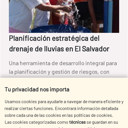
Planificación estratégica del
drenaje de lluvias en El Salvador
Una herramienta de desarrollo integral para
la planificación y gestión de riesgos, con
acciones a corto, medio, y largo plazo, que
puede ser replicada por otros países y
Tu privacidad nos importa
ciudades de la región.
Usamos cookies para ayudarle a navegar de manera eficiente y
Agua y saneamiento
|
El Salvador
realizar ciertas funciones. Encontrará información detallada
LEER MÁS
sobre cada una de las cookies en las políticas de cookies.
Las cookies categorizadas como
técnicas
se guardan en su