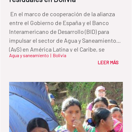
​ En el marco de cooperación de la alianza
entre el Gobierno de España y el Banco
Interamericano de Desarrollo (BID) para
impulsar el sector de Agua y Saneamiento
(AyS) en América Latina y el Caribe, se
Agua y saneamiento
|
Bolivia
presentó la Guía técnica para la selección y
LEER MÁS
diseño de líneas de tratamiento de aguas
residuales. Esta Guía se elaboró con la
financiación de la Facilidad de Inversiones
para América Latina (LAIF) de la Unión
Europea y del Fondo de Cooperación para
Agua y Saneamiento (FCAS) de la Agencia
Española de Cooperación Internacional para
el Desarrollo (AECID), así como con el apoyo