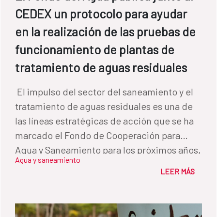
relacionados con el sector de las aguas
CEDEX un protocolo para ayudar
residuales en América Latina. Las nuevas
en la realización de las pruebas de
publicaciones han sido realizadas por
funcionamiento de plantas de
expertos del Centro de Estudios y
tratamiento de aguas residuales
Experimentación de Obras Públicas
(CEDEX), y se encuentran ya disponibles para
​ El impulso del sector del saneamiento y el
su descarga libre desde la página de
tratamiento de aguas residuales es una de
publicaciones del Fondo. El CEDEX es un
las líneas estratégicas de acción que se ha
organismo técnico de la Administración
marcado el Fondo de Cooperación para
Española que lleva más de 10 años
Agua y Saneamiento para los próximos años,
colaborando con el FCAS dando apoyo
Agua y saneamiento
así como una de las metas del Objetivo de
técnico en programas y proyectos
LEER MÁS
Desarrollo Sostenible 6 (meta 6.3), en la que
ejecutados en la región de América Latina y
señala la importancia de mejorar la calidad
El Caribe. El objetivo de las publicaciones es
del agua, reduciendo significativamente el
proporcionar conocimiento a los actores de