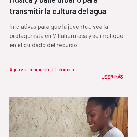
donde ha trabajado para mejorar la
transmitir la cultura del agua
gobernanza del agua mediante el
Iniciativas para que la juventud sea la
fortalecimiento de las autoridades
protagonista en Villahermosa y se implique
municipales, operadores y organizaciones
en el cuidado del recurso.
comunitarias. Además, ha apoyado la
Gestión Integrada del Recurso Hídrico, la
seguridad hídrica y la protección de aguas
Agua y saneamiento
|
Colombia
subterráneas, así como la provisión de
LEER MÁS
servicios a través de la construcción o
rehabilitación de sistemas en comunidades
urbanas, periurbanas e indígenas.