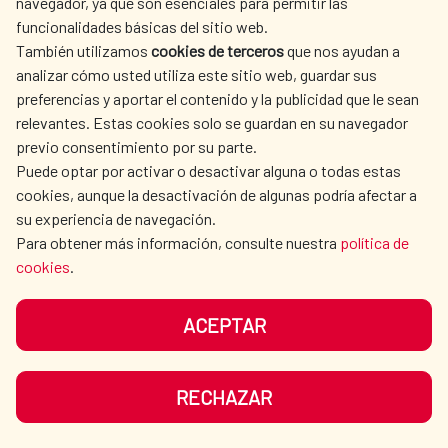
navegador, ya que son esenciales para permitir las
fortalecimiento institucional de la
funcionalidades básicas del sitio web.
operadora de aguas en el cantón
También utilizamos
cookies de terceros
que nos ayudan a
analizar cómo usted utiliza este sitio web, guardar sus
de Portoviejo, Ecuador.
preferencias y aportar el contenido y la publicidad que le sean
relevantes. Estas cookies solo se guardan en su navegador
Memorando de entendimiento entre la
previo consentimiento por su parte.
Empresa Metropolitana de Abastecimiento y
Puede optar por activar o desactivar alguna o todas estas
cookies, aunque la desactivación de algunas podría afectar a
Saneamiento de Aguas de Sevilla (Emasesa)
su experiencia de navegación.
y la Empresa Pública Municipal de Agua
Para obtener más información, consulte nuestra
política de
Potable y Saneamiento de Portoviejo
cookies
.
Agua y saneamiento
|
Ecuador
(Portoaguas E.P.)
LEER MÁS
ACEPTAR
RECHAZAR