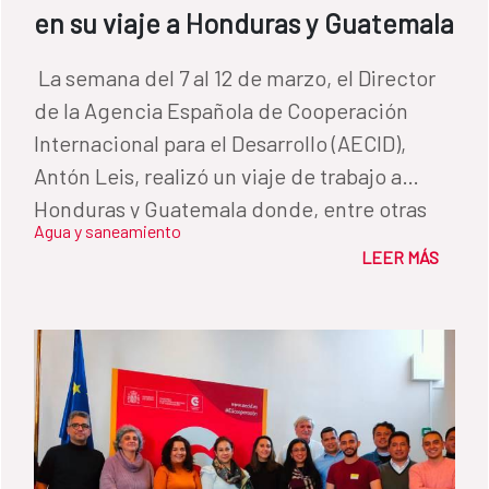
en su viaje a Honduras y Guatemala
​ La semana del 7 al 12 de marzo, el Director
de la Agencia Española de Cooperación
Internacional para el Desarrollo (AECID),
Antón Leis, realizó un viaje de trabajo a
Honduras y Guatemala donde, entre otras
Agua y saneamiento
actividades, visitó algunos de los programas
LEER MÁS
de Agua y Saneamiento puestos en marcha
por el Fondo del Agua en estos países En
Honduras, el director conoció la Planta de
Depuración de Lejamaní, que forma parte
de los trabajos desarrollados en el Valle de
Comayagua (HND-014-B). Un programa que
permitió la construcción de un sistema