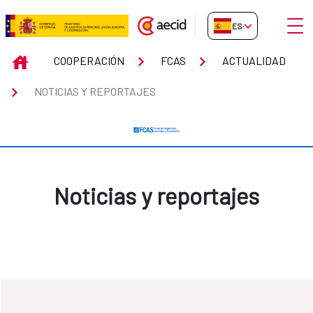
Saltar al contenido principal
Abrir
ES-ES
Noticias y reportajes
INICIO
COOPERACIÓN
FCAS
ACTUALIDAD
NOTICIAS Y REPORTAJES
Noticias y reportajes