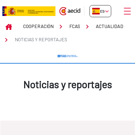
Saltar al contenido principal
Abrir
ES-ES
Noticias y reportajes
INICIO
COOPERACIÓN
FCAS
ACTUALIDAD
NOTICIAS Y REPORTAJES
Noticias y reportajes