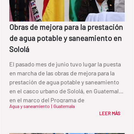
con el objetivo de hacer efectiva la
participación de las mujeres dentro de las
Juntas de Saneamiento comunitarias en
Obras de mejora para la prestación
comunidades rurales. Después de una
de agua potable y saneamiento en
valoración muy positiva de la primera fase,
Sololá
en enero de 2019 se inició una segunda fase
de la intervención rural del FCAS, financiada
El pasado mes de junio tuvo lugar la puesta
ahora por FONPRODE, instrumento de
en marcha de las obras de mejora para la
cooperación reembolsable de la
prestación de agua potable y saneamiento
Cooperación Española, con un crédito en
en el casco urbano de Sololá, en Guatemala,
condiciones concesionales de 20M$ (18,7
en el marco del Programa de
millones de euros1) gestionado por el BID,
Agua y saneamiento
|
Guatemala
Fortalecimiento Institucional y Técnico para
conjuntamente con un préstamo del banco.
LEER MÁS
la prestación de servicios de agua potable y
Esta segunda fase beneficiará a un total de
Saneamiento para mejorar la resiliencia en
133 comunidades. El programa más reciente