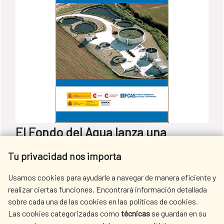
El Fondo del Agua lanza una
publicación sobre la selección de
Tu privacidad nos importa
tecnologías de tratamiento de
Usamos cookies para ayudarle a navegar de manera eficiente y
aguas residuales urbanas
realizar ciertas funciones. Encontrará información detallada
sobre cada una de las cookies en las políticas de cookies.
​ El Departamento del Fondo de Cooperación
Las cookies categorizadas como
técnicas
se guardan en su