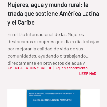
enfrentan. La Cooperación Española seguirá
Mujeres, agua y mundo rural: la
contribuyendo al objetivo de conseguir el
tríada que sostiene América Latina
acceso universal al agua en el 2030 para
y el Caribe
garantizar la sostenibilidad futura de los
sistemas de agua y saneamiento, y para
En el Día Internacional de las Mujeres
reforzar su resiliencia frente a posibles
destacamos a mujeres que día a día trabajan
crisis.
por mejorar la calidad de vida de sus
comunidades, ayudando o trabajando
directamente en proyectos de agua y
AMÉRICA LATINA Y CARIBE
|
Agua y saneamiento
saneamiento.
LEER MÁS