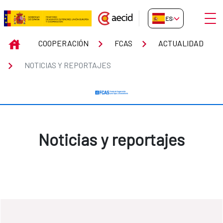
Saltar al contenido principal
Abrir
ES-ES
Noticias y reportajes
INICIO
COOPERACIÓN
FCAS
ACTUALIDAD
NOTICIAS Y REPORTAJES
Noticias y reportajes