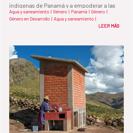
indígenas de Panamá y a empoderar a las
Agua y saneamiento
|
Género
|
Panamá
|
Género
|
mujeres de su comunidad.
Género en Desarrollo
|
Agua y saneamiento
|
LEER MÁS