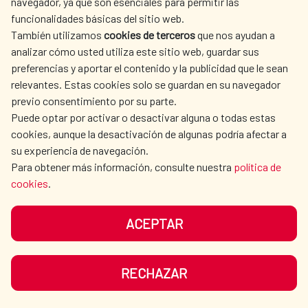
navegador, ya que son esenciales para permitir las
para Agua Saneamiento (FCAS) de la
funcionalidades básicas del sitio web.
Agencia Española de Cooperación
También utilizamos
cookies de terceros
que nos ayudan a
Internacional para el Desarrollo (AECID), en
analizar cómo usted utiliza este sitio web, guardar sus
su compromiso con el fortalecimiento
preferencias y aportar el contenido y la publicidad que le sean
AMÉRICA LATINA Y CARIBE
|
Agua y saneamiento
relevantes. Estas cookies solo se guardan en su navegador
institucional de los países con los que
LEER MÁS
previo consentimiento por su parte.
colabora, ha financiado la publicación de
Puede optar por activar o desactivar alguna o todas estas
diversos estudios relacionados con el
cookies, aunque la desactivación de algunas podría afectar a
sector de las aguas residuales en América
su experiencia de navegación.
Para obtener más información, consulte nuestra
política de
Latina. Recientemente acaba de publicar la
cookies
.
guía titulada “Selección de Tecnologías de
Tratamiento”, encuadrada dentro de las
ACEPTAR
Recomendaciones para Proyectos de
Saneamiento y Tratamiento de Aguas
Residuales, que llevará aparejada la
RECHAZAR
publicación en el futuro de varias