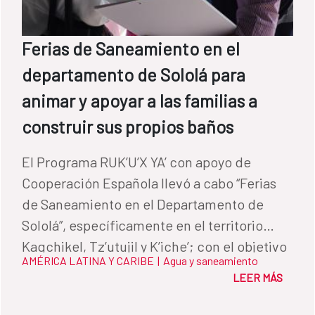
Ferias de Saneamiento en el
departamento de Sololá para
animar y apoyar a las familias a
construir sus propios baños
El Programa RUK’U’X YA’ con apoyo de
Cooperación Española llevó a cabo “Ferias
de Saneamiento en el Departamento de
Sololá”, específicamente en el territorio
Kaqchikel, Tz’utujil y K’iche’; con el objetivo
AMÉRICA LATINA Y CARIBE
|
Agua y saneamiento
de brindar información, acceso y recursos
LEER MÁS
económicos vinculados a mejorar su
sistema de saneamiento en el hogar.