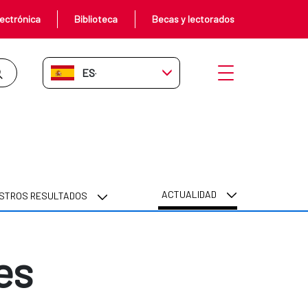
ectrónica
Biblioteca
Becas y lectorados
ES-ES
Abrir menú
ACTUALIDAD
STROS RESULTADOS
es