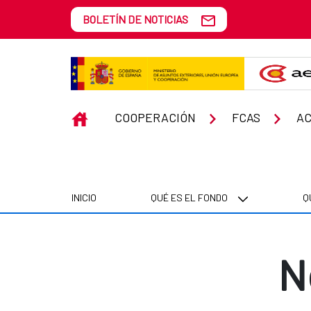
Saltar al contenido principal
BOLETÍN DE NOTICIAS
Noticias y reportajes
INICIO
COOPERACIÓN
FCAS
AC
INICIO
QUÉ ES EL FONDO
Q
N