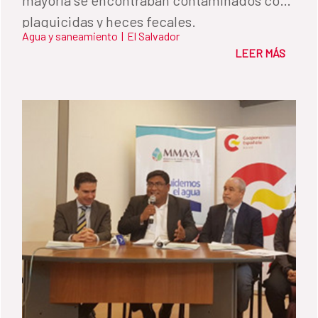
plaguicidas y heces fecales.
Agua y saneamiento
|
El Salvador
LEER MÁS