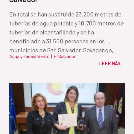
En total se han sustituido 23.200 metros de
tuberías de agua potable y 10.700 metros de
tuberías de alcantarillado y se ha
beneficiado a 31.500 personas en los
municipios de San Salvador, Soyapango,
Agua y saneamiento
|
El Salvador
Santa Tecla y Mejicanos
LEER MÁS