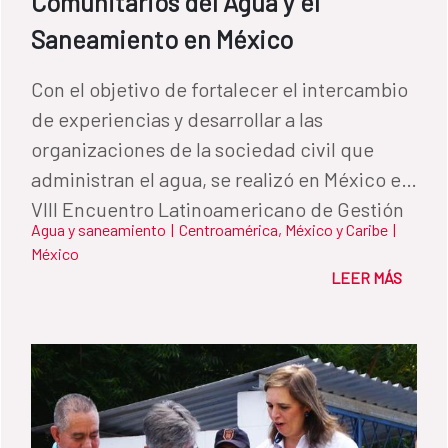
Comunitarios del Agua y el
Saneamiento en México
Con el objetivo de fortalecer el intercambio
de experiencias y desarrollar a las
organizaciones de la sociedad civil que
administran el agua, se realizó en México el
VIII Encuentro Latinoamericano de Gestión
Agua y saneamiento
|
Centroamérica, México y Caribe
|
Comunitaria del Agua, apoyado por la
México
Cooperación Española.
LEER MÁS