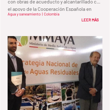
con obras de acueducto y alcantarillado con
el apoyo de la Cooperación Española en
Agua y saneamiento
|
Colombia
Colombia, la Gobernación del Nariño y la
LEER MÁS
Empresa de Obras Sanitarias de Pasto -
Empopasto S.A E.S.P como empresa
ejecutora.