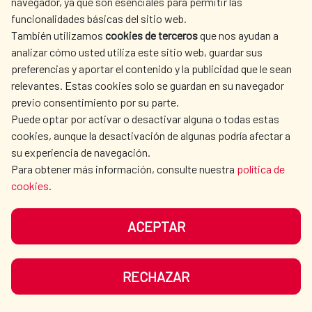
navegador, ya que son esenciales para permitir las
funcionalidades básicas del sitio web.
También utilizamos
cookies de terceros
que nos ayudan a
analizar cómo usted utiliza este sitio web, guardar sus
preferencias y aportar el contenido y la publicidad que le sean
relevantes. Estas cookies solo se guardan en su navegador
previo consentimiento por su parte.
Puede optar por activar o desactivar alguna o todas estas
cookies, aunque la desactivación de algunas podría afectar a
su experiencia de navegación.
Para obtener más información, consulte nuestra
política de
cookies
.
19 de noviembre, Día Mundial del
Retrete
ACEPTAR
La Cooperación Española recuerda que
2.400 millones de personas en el mundo
RECHAZAR
continúan sin acceso a un baño digno.