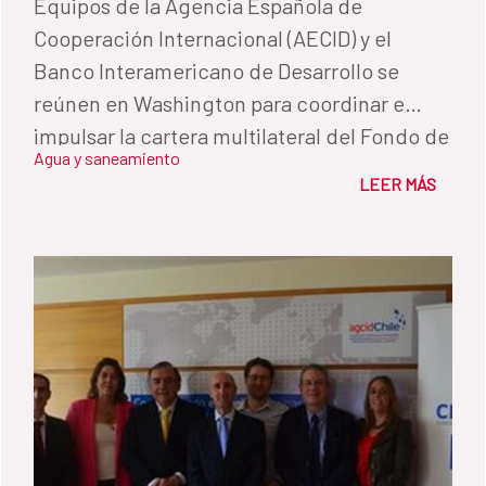
Equipos de la Agencia Española de
Cooperación Internacional (AECID) y el
Banco Interamericano de Desarrollo se
reúnen en Washington para coordinar e
impulsar la cartera multilateral del Fondo de
Agua y saneamiento
Cooperación para Agua y Saneamiento
LEER MÁS