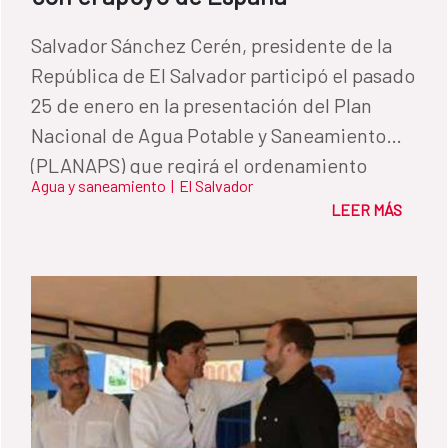
Salvador Sánchez Cerén, presidente de la
República de El Salvador participó el pasado
25 de enero en la presentación del Plan
Nacional de Agua Potable y Saneamiento
(PLANAPS) que regirá el ordenamiento
Agua y saneamiento
|
El Salvador
institucional del sector en el país. Esta
LEER MÁS
iniciativa ha sido elaborada gracias a una
subvención del Fondo de Cooperación para
Agua y Saneamiento de España por valor de
1,5 millones de euros.