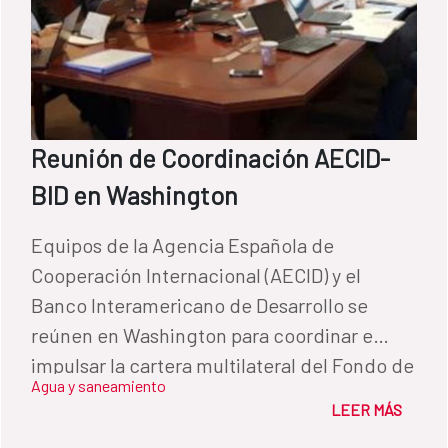
Reunión de Coordinación AECID-
BID en Washington
Equipos de la Agencia Española de
Cooperación Internacional (AECID) y el
Banco Interamericano de Desarrollo se
reúnen en Washington para coordinar e
impulsar la cartera multilateral del Fondo de
Agua y saneamiento
Cooperación para Agua y Saneamiento.
LEER MÁS