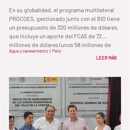
En su globalidad, el programa multilateral
PROCOES, gestionado junto con el BID tiene
un presupuesto de 320 millones de dólares,
que incluye un aporte del FCAS de 72
millones de dólares (unos 58 millones de
Agua y saneamiento
|
Perú
euros) y un aporte del Gobierno Peruano de
LEER MÁS
más de 248 millones (178 millones de euros).