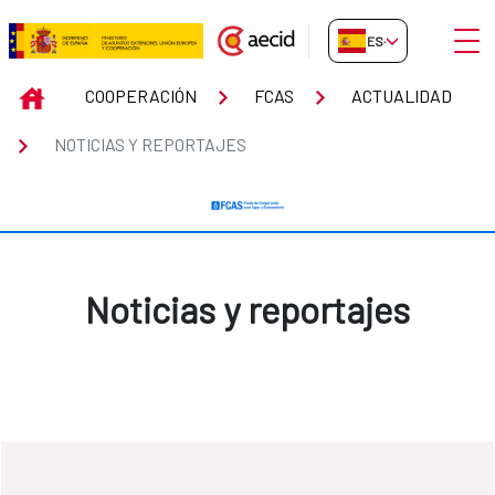
Saltar al contenido principal
Abrir
ES-ES
Noticias y reportajes
INICIO
COOPERACIÓN
FCAS
ACTUALIDAD
NOTICIAS Y REPORTAJES
Noticias y reportajes