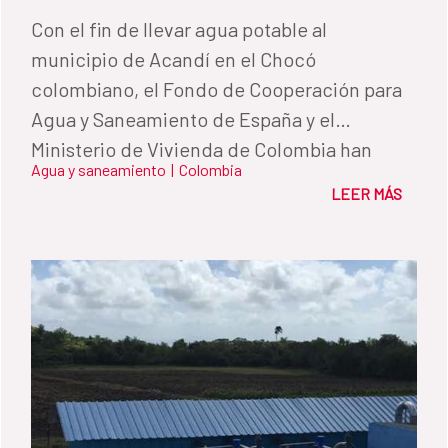
Con el fin de llevar agua potable al
municipio de Acandí en el Chocó
colombiano, el Fondo de Cooperación para
Agua y Saneamiento de España y el
Ministerio de Vivienda de Colombia han
Agua y saneamiento
|
Colombia
hecho una inversión de más de tres millones
LEER MÁS
de euros para construir una red de agua y
alcantarillado que mejorará la calidad de
vida la población.