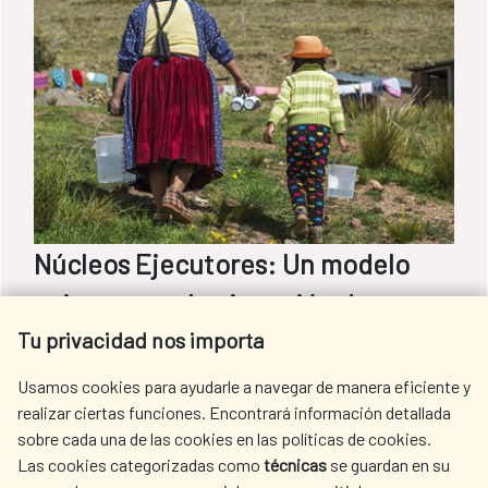
Núcleos Ejecutores: Un modelo
exitoso para la ejecución de
Tu privacidad nos importa
programas de agua y saneamiento
en zonas rurales de Perú
Usamos cookies para ayudarle a navegar de manera eficiente y
realizar ciertas funciones. Encontrará información detallada
La Cooperación Española financia parte de
sobre cada una de las cookies en las políticas de cookies.
Las cookies categorizadas como
técnicas
se guardan en su
este programa impulsado por el Banco