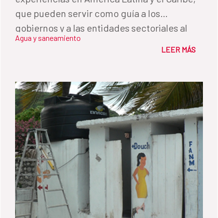
que pueden servir como guía a los
gobiernos y a las entidades sectoriales al
Agua y saneamiento
momento de llevar a la práctica los
LEER MÁS
derechos humanos al agua y al saneamiento
(DHAS)