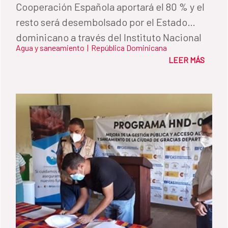
Cooperación Española aportará el 80 % y el
resto será desembolsado por el Estado
dominicano a través del Instituto Nacional
Agua y saneamiento
|
República Dominicana
de Recursos Hidráulicos (INDRHI).
LEER MÁS