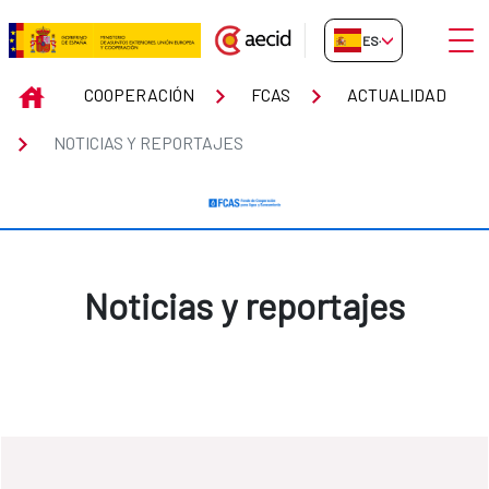
Saltar al contenido principal
Abrir
ES-ES
Noticias y reportajes
INICIO
COOPERACIÓN
FCAS
ACTUALIDAD
NOTICIAS Y REPORTAJES
Noticias y reportajes