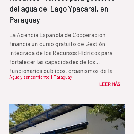
del agua del Lago Ypacaraí, en
Paraguay
La Agencia Española de Cooperación
financia un curso gratuito de Gestión
Integrada de los Recursos Hídricos para
fortalecer las capacidades de los
funcionarios públicos, organismos de la
Agua y saneamiento
|
Paraguay
sociedad civil y organizaciones vinculadas a
LEER MÁS
la gestión de los servicios de agua del Lago
Ypacaraí.