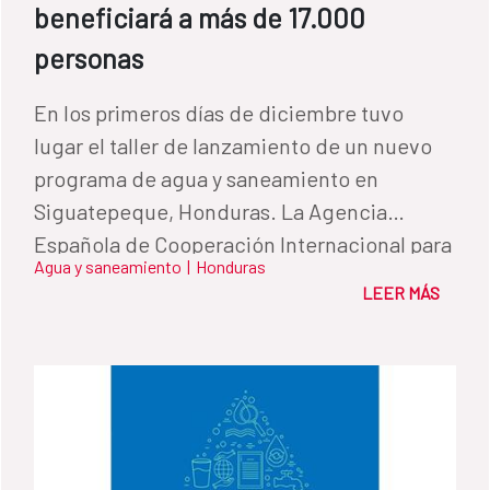
beneficiará a más de 17.000
personas
En los primeros días de diciembre tuvo
lugar el taller de lanzamiento de un nuevo
programa de agua y saneamiento en
Siguatepeque, Honduras. La Agencia
Española de Cooperación Internacional para
Agua y saneamiento
|
Honduras
el Desarrollo (AECID) aprobó la donación de
LEER MÁS
3.27 millones de euros, a través del Fondo
de Cooperación para Agua y Saneamiento,
para ejecutar un proyecto que mejorará el
servicio de agua potable y saneamiento en
las zonas rurales y periurbanas de este
municipio.