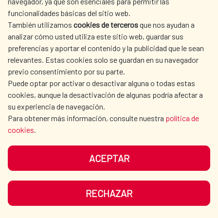
navegador, ya que son esenciales para permitir las
Interamericano de Desarrollo (BID) que
funcionalidades básicas del sitio web.
promueve una metodología de intervención
También utilizamos
cookies de terceros
que nos ayudan a
en la zona rural de Perú que abarata costes y
analizar cómo usted utiliza este sitio web, guardar sus
Agua y saneamiento
|
Perú
preferencias y aportar el contenido y la publicidad que le sean
fomenta la participación comunitaria en la
LEER MÁS
relevantes. Estas cookies solo se guardan en su navegador
construcción de los sistemas de agua y
previo consentimiento por su parte.
saneamiento.
Puede optar por activar o desactivar alguna o todas estas
cookies, aunque la desactivación de algunas podría afectar a
su experiencia de navegación.
Para obtener más información, consulte nuestra
política de
cookies
.
ACEPTAR
RECHAZAR