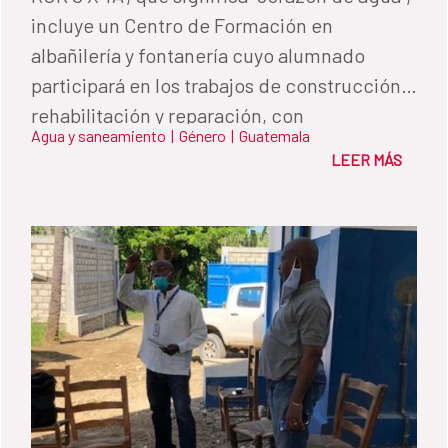
incluye un Centro de Formación en
albañilería y fontanería cuyo alumnado
participará en los trabajos de construcción,
rehabilitación y reparación, con
Agua y saneamiento
|
Género
|
Guatemala
especialización en agua y saneamiento El
LEER MÁS
director de la AECID, Martínez Solimán,
participó ayer en el lanzamiento oficial del
programa en Panajachel y prosigue hoy su
viaje oficial en Ciudad de Guatemala