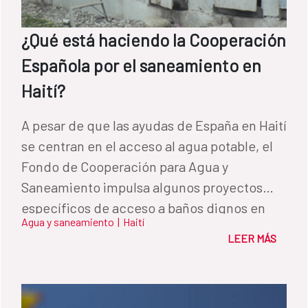
¿Qué está haciendo la Cooperación
Española por el saneamiento en
Haití?
A pesar de que las ayudas de España en Haití
se centran en el acceso al agua potable, el
Fondo de Cooperación para Agua y
Saneamiento impulsa algunos proyectos
específicos de acceso a baños dignos en
Agua y saneamiento
|
Haití
Haití, uno de los países con más déficit en
LEER MÁS
especial en la zona rural.