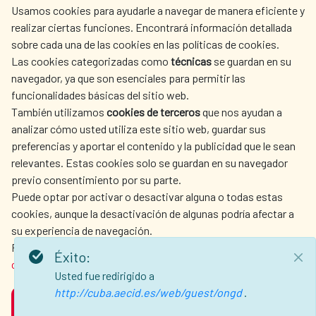
Usamos cookies para ayudarle a navegar de manera eficiente y
centro.informacion@aecid.es
realizar ciertas funciones. Encontrará información detallada
sobre cada una de las cookies en las políticas de cookies.
Las cookies categorizadas como
técnicas
se guardan en su
LA AECID
DÓNDE COOPERAMOS
navegador, ya que son esenciales para permitir las
ACCIÓN HUMANITARIA
SALA DE PRENSA
funcionalidades básicas del sitio web.
CULTURA Y CIENCIA
BIBLIOTECA
También utilizamos
cookies de terceros
que nos ayudan a
analizar cómo usted utiliza este sitio web, guardar sus
preferencias y aportar el contenido y la publicidad que le sean
relevantes. Estas cookies solo se guardan en su navegador
previo consentimiento por su parte.
Puede optar por activar o desactivar alguna o todas estas
NUESTRAS REDES SOCIALES
cookies, aunque la desactivación de algunas podría afectar a
su experiencia de navegación.
Para obtener más información, consulte nuestra
política de
Éxito:
cookies
.
Usted fue redirigido a
http://cuba.aecid.es/web/guest/ongd
.
ACEPTAR
AVISO LEGAL
PROTECCIÓN DE DATOS