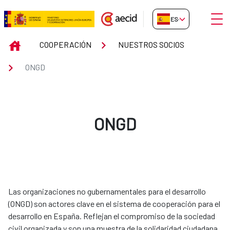
Saltar al contenido principal
Abrir
ES-ES
ONGD
INICIO
COOPERACIÓN
NUESTROS SOCIOS
ONGD
ONGD
Las organizaciones no gubernamentales para el desarrollo
(ONGD) son actores clave en el sistema de cooperación para el
desarrollo en España. Reflejan el compromiso de la sociedad
civil organizada y son una muestra de la solidaridad ciudadana.