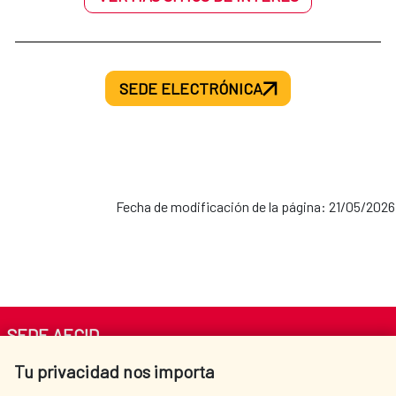
SEDE ELECTRÓNICA
Fecha de modificación de la página: 21/05/2026
SEDE AECID
Tu privacidad nos importa
Av. Reyes Católicos 4 - 28040 Madrid
Tel. +34 900 20 30 54​​​​​​​