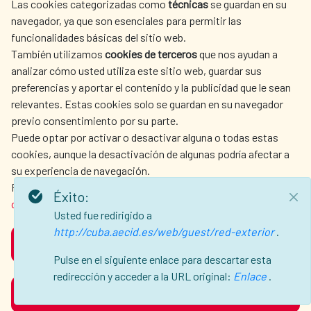
Las cookies categorizadas como
técnicas
se guardan en su
LA AECID
DÓNDE COOPERAMOS
navegador, ya que son esenciales para permitir las
ACCIÓN HUMANITARIA
SALA DE PRENSA
funcionalidades básicas del sitio web.
CULTURA Y CIENCIA
BIBLIOTECA
También utilizamos
cookies de terceros
que nos ayudan a
analizar cómo usted utiliza este sitio web, guardar sus
preferencias y aportar el contenido y la publicidad que le sean
relevantes. Estas cookies solo se guardan en su navegador
previo consentimiento por su parte.
Puede optar por activar o desactivar alguna o todas estas
NUESTRAS REDES SOCIALES
cookies, aunque la desactivación de algunas podría afectar a
su experiencia de navegación.
Para obtener más información, consulte nuestra
política de
Éxito:
cookies
.
Usted fue redirigido a
http://cuba.aecid.es/web/guest/red-exterior
.
ACEPTAR
AVISO LEGAL
PROTECCIÓN DE DATOS
Pulse en el siguiente enlace para descartar esta
POLÍTICA DE COOKIES
GUÍA DE NAVEGACIÓN
redirección y acceder a la URL original:
Enlace
.
RECHAZAR
ACCESIBILIDAD
MAPA WEB