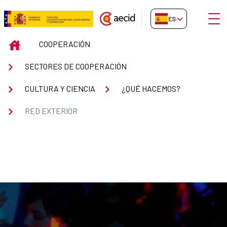
Saltar al contenido principal
Abrir
ES-ES
Red Exterior
INICIO
COOPERACIÓN
SECTORES DE COOPERACIÓN
CULTURA Y CIENCIA
¿QUÉ HACEMOS?
RED EXTERIOR