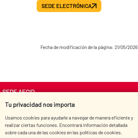
SEDE ELECTRÓNICA
Fecha de modificación de la página: 21/05/2026
SEDE AECID
Tu privacidad nos importa
Av. Reyes Católicos 4 - 28040 Madrid
Tel. +34 900 20 30 54​​​​​​​
Usamos cookies para ayudarle a navegar de manera eficiente y
centro.informacion@aecid.es
realizar ciertas funciones. Encontrará información detallada
sobre cada una de las cookies en las políticas de cookies.