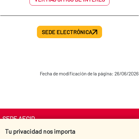
SEDE ELECTRÓNICA
Fecha de modificación de la página: 26/06/2026
SEDE AECID
Tu privacidad nos importa
Av. Reyes Católicos 4 - 28040 Madrid
Tel. +34 900 20 30 54​​​​​​​