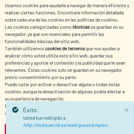
Usamos cookies para ayudarle a navegar de manera eficiente y
centro.informacion@aecid.es
realizar ciertas funciones. Encontrará información detallada
sobre cada una de las cookies en las políticas de cookies.
Las cookies categorizadas como
técnicas
se guardan en su
LA AECID
DÓNDE COOPERAMOS
navegador, ya que son esenciales para permitir las
ACCIÓN HUMANITARIA
SALA DE PRENSA
funcionalidades básicas del sitio web.
CULTURA Y CIENCIA
BIBLIOTECA
También utilizamos
cookies de terceros
que nos ayudan a
analizar cómo usted utiliza este sitio web, guardar sus
preferencias y aportar el contenido y la publicidad que le sean
relevantes. Estas cookies solo se guardan en su navegador
previo consentimiento por su parte.
Puede optar por activar o desactivar alguna o todas estas
NUESTRAS REDES SOCIALES
cookies, aunque la desactivación de algunas podría afectar a
su experiencia de navegación.
Para obtener más información, consulte nuestra
política de
Éxito:
cookies
.
Usted fue redirigido a
http://cuba.aecid.es/web/guest/empleo
.
ACEPTAR
AVISO LEGAL
PROTECCIÓN DE DATOS