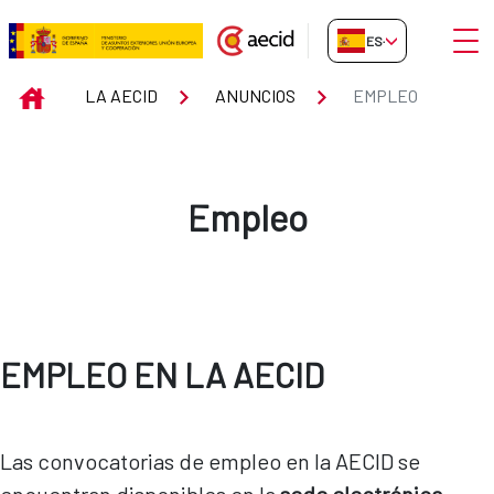
Saltar al contenido principal
Abrir
ES-ES
Empleo
INICIO
LA AECID
ANUNCIOS
EMPLEO
Empleo
EMPLEO EN LA AECID
Las convocatorias de empleo en la AECID se