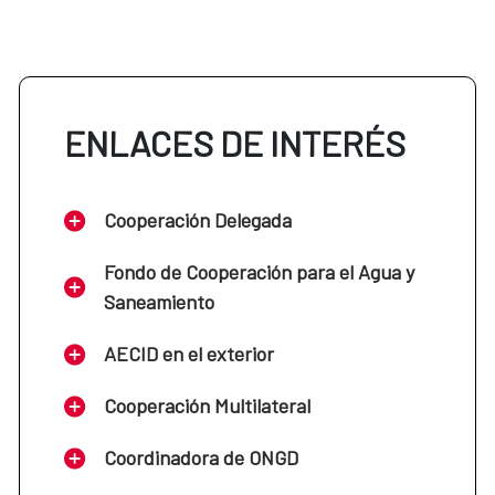
Árabe
El Cairo, 2002.
ENLACES DE INTERÉS
Cooperación Delegada
Chino
​​​​​​​Beijin, 1984
Fondo de Cooperación para el Agua y
Saneamiento
AECID en el exterior
Guaraní (adaptación)
Cooperación Multilateral
​​​​​​​Asunción, 2016.
Coordinadora de ONGD