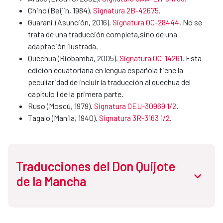
Chino (Beijin, 1984).
Signatura 2B-42675
.
Guaraní (Asunción, 2016).
Signatura 0C-28444
. No se
trata de una traducción completa,sino de una
adaptación ilustrada.
Quechua (Riobamba, 2005).
Signatura 0C-14261
. Esta
edición ecuatoriana en lengua española tiene la
peculiaridad de incluir la traducción al quechua del
capítulo I de la primera parte.
Ruso (Moscú, 1979).
Signatura 0EU-30969 1/2
.
Tagalo (Manila, 1940).
Signatura 3R-3163 1/2
.
Traducciones del Don Quijote
abrir.des
de la Mancha