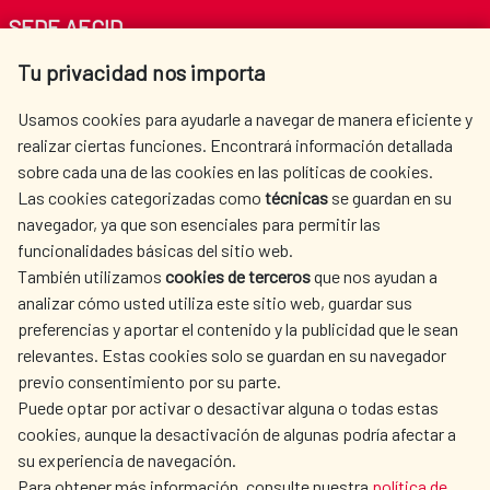
SEDE AECID
Tu privacidad nos importa
Av. Reyes Católicos 4 - 28040 Madrid
Tel. +34 900 20 30 54​​​​​​​
Usamos cookies para ayudarle a navegar de manera eficiente y
centro.informacion@aecid.es
realizar ciertas funciones. Encontrará información detallada
sobre cada una de las cookies en las políticas de cookies.
Las cookies categorizadas como
técnicas
se guardan en su
LA AECID
DÓNDE COOPERAMOS
navegador, ya que son esenciales para permitir las
ACCIÓN HUMANITARIA
SALA DE PRENSA
funcionalidades básicas del sitio web.
CULTURA Y CIENCIA
BIBLIOTECA
También utilizamos
cookies de terceros
que nos ayudan a
analizar cómo usted utiliza este sitio web, guardar sus
preferencias y aportar el contenido y la publicidad que le sean
relevantes. Estas cookies solo se guardan en su navegador
previo consentimiento por su parte.
Puede optar por activar o desactivar alguna o todas estas
NUESTRAS REDES SOCIALES
cookies, aunque la desactivación de algunas podría afectar a
su experiencia de navegación.
Para obtener más información, consulte nuestra
política de