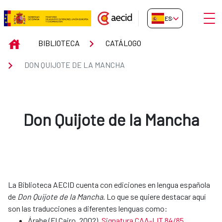
Saltar al contenido principal
Abrir
ES-ES
Don Quijote de la Mancha
INICIO
BIBLIOTECA
CATÁLOGO
DON QUIJOTE DE LA MANCHA
Don Quijote de la Mancha
La Biblioteca AECID cuenta con ediciones en lengua española
de
Don Quijote de la Mancha
. Lo que se quiere destacar aquí
son las traducciones a diferentes lenguas como:
Árabe (El Cairo, 2002).
Signatura CAA-LIT 84/85
.