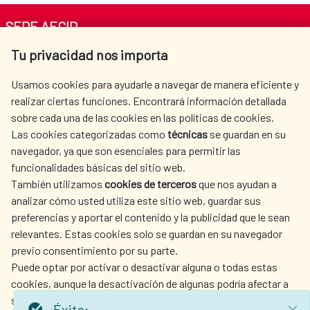
SEDE AECID
Tu privacidad nos importa
Av. Reyes Católicos 4 - 28040 Madrid
Tel. +34 900 20 30 54​​​​​​​
Usamos cookies para ayudarle a navegar de manera eficiente y
centro.informacion@aecid.es
realizar ciertas funciones. Encontrará información detallada
sobre cada una de las cookies en las políticas de cookies.
Las cookies categorizadas como
técnicas
se guardan en su
LA AECID
DÓNDE COOPERAMOS
navegador, ya que son esenciales para permitir las
ACCIÓN HUMANITARIA
SALA DE PRENSA
funcionalidades básicas del sitio web.
CULTURA Y CIENCIA
BIBLIOTECA
También utilizamos
cookies de terceros
que nos ayudan a
analizar cómo usted utiliza este sitio web, guardar sus
preferencias y aportar el contenido y la publicidad que le sean
relevantes. Estas cookies solo se guardan en su navegador
previo consentimiento por su parte.
Puede optar por activar o desactivar alguna o todas estas
NUESTRAS REDES SOCIALES
cookies, aunque la desactivación de algunas podría afectar a
su experiencia de navegación.
Éxito: