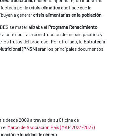
toreo tradicional
, habiendo apenas tejido industrial.
afectada por la
crisis climática
que hace que la
ribuyen a generar
crisis alimentarias en la población
.
PDES se materializaba el
Programa Renacimiento
ra contribuir a la construcción de un país pacífico y
de los frutos del progreso. Por otro lado, la
Estrategia
 Nutricional (PNSN)
eran los principales documentos
ís desde 2009 a través de su Oficina de
n el
Marco de Asociación País (MAP 2023-2027)
educación e igualdad de género
.