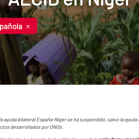
spañola
 la ayuda bilateral España-Níger se ha suspendido, salvo la ayu
ectos desarrollados por ONGs.