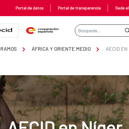
Portal de datos
Portal de transparencia
Sede el
Barra de búsqueda
ERAMOS
ÁFRICA Y ORIENTE MEDIO
AECID EN
AECID en Níger