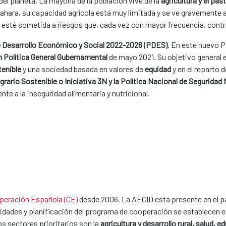
del planeta. La mayoría de la población vive de la
agricultura y el pas
 Sahara, su capacidad agrícola está muy limitada y se ve gravemente 
, esté sometida a riesgos que, cada vez con mayor frecuencia, cont
e Desarrollo Económico y Social 2022-2026 (PDES)
. En este nuevo 
n Política General Gubernamental
de mayo 2021. Su objetivo general e
enible
y una sociedad basada en valores de
equidad
y en el reparto 
grario Sostenible o Iniciativa 3N y la Política Nacional de Seguridad
nte a la inseguridad alimentaria y nutricional.
peración Española (CE)
desde 2006. La AECID esta presente en el pa
dades y planificación del programa de cooperación se establecen e
s sectores prioritarios son la
agricultura y desarrollo rural, salud, 