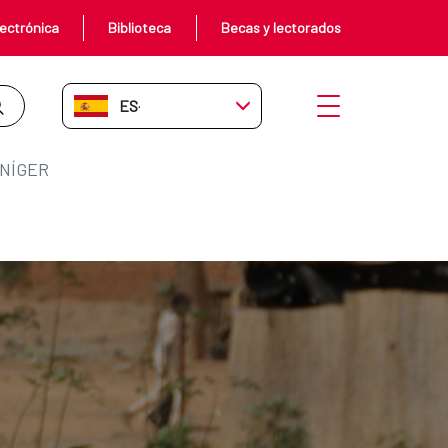
ectrónica
Biblioteca
Becas y lectorados
ES-ES
Abrir menú
 NÍGER