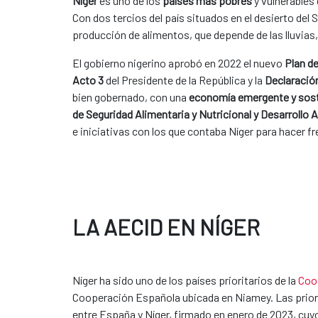
Níger
es uno de los
países más pobres
y vulnerables 
Con dos tercios del país situados en el desierto del
producción de alimentos, que depende de las lluvias
El gobierno nigerino aprobó en 2022 el nuevo
Plan d
Acto 3
del Presidente de la República y la
Declaració
bien gobernado, con una
economía emergente y sost
de Seguridad Alimentaria y Nutricional y Desarrollo A
e iniciativas con los que contaba Níger para hacer fre
LA AECID EN NÍGER
Níger ha sido uno de los países prioritarios de la
Coo
Cooperación Española ubicada en Niamey. Las priori
entre España y Níger, firmado en enero de 2023, cuyo