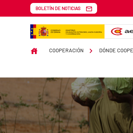
Saltar al contenido principal
BOLETÍN DE NOTICIAS
AECID en Níger
INICIO
COOPERACIÓN
DÓNDE COOP