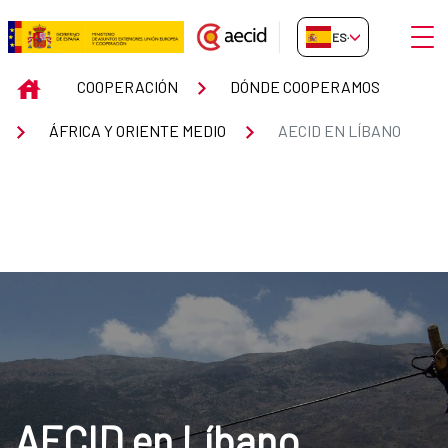
Saltar al contenido principal
Abrir
ES-ES
AECID en Líbano
INICIO
COOPERACIÓN
DÓNDE COOPERAMOS
ÁFRICA Y ORIENTE MEDIO
AECID EN LÍBANO
AECID en Líbano