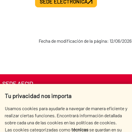
SEDE ELECTRÓNICA
Fecha de modificación de la página: 12/06/2026
SEDE AECID
Tu privacidad nos importa
Av. Reyes Católicos 4 - 28040 Madrid
Tel. +34 900 20 30 54​​​​​​​
Usamos cookies para ayudarle a navegar de manera eficiente y
centro.informacion@aecid.es
realizar ciertas funciones. Encontrará información detallada
sobre cada una de las cookies en las políticas de cookies.
Las cookies categorizadas como
técnicas
se guardan en su
LA AECID
DÓNDE COOPERAMOS