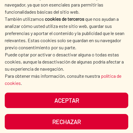
navegador, ya que son esenciales para permitir las
ACCIÓN HUMANITARIA
SALA DE PRENSA
funcionalidades básicas del sitio web.
CULTURA Y CIENCIA
BIBLIOTECA
También utilizamos
cookies de terceros
que nos ayudan a
analizar cómo usted utiliza este sitio web, guardar sus
preferencias y aportar el contenido y la publicidad que le sean
relevantes. Estas cookies solo se guardan en su navegador
previo consentimiento por su parte.
Puede optar por activar o desactivar alguna o todas estas
NUESTRAS REDES SOCIALES
cookies, aunque la desactivación de algunas podría afectar a
su experiencia de navegación.
Para obtener más información, consulte nuestra
política de
cookies
.
ACEPTAR
AVISO LEGAL
PROTECCIÓN DE DATOS
POLÍTICA DE COOKIES
GUÍA DE NAVEGACIÓN
RECHAZAR
ACCESIBILIDAD
MAPA WEB