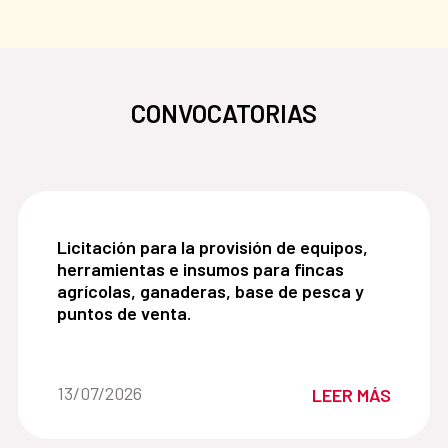
CONVOCATORIAS
Licitación para la provisión de equipos, herrami
Licitación para la provisión de equipos,
herramientas e insumos para fincas
agrícolas, ganaderas, base de pesca y
puntos de venta.
Fecha de la noticia::
13/07/2026
LEER MÁS