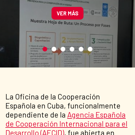
plásticos en la zona
priorizada para la
VER MÁS
conservación de La
Habana".
La Oficina de la Cooperación
Española en Cuba, funcionalmente
dependiente de la
Agencia Española
de Cooperación Internacional para el
Desarrollo (AECID)
, fue abierta en