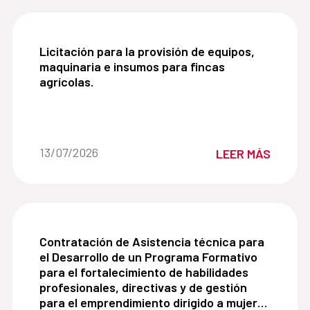
Licitación para la provisión de equipos, maquinar
Licitación para la provisión de equipos,
maquinaria e insumos para fincas
agrícolas.
Fecha de la noticia::
13/07/2026
LEER MÁS
Contratación de Asistencia técnica para el Desar
Contratación de Asistencia técnica para
el Desarrollo de un Programa Formativo
para el fortalecimiento de habilidades
profesionales, directivas y de gestión
para el emprendimiento dirigido a mujeres