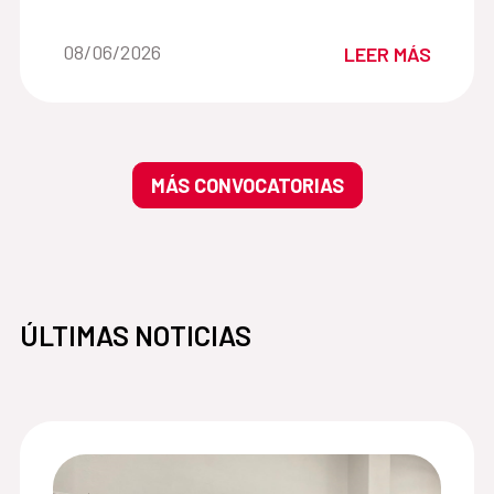
en el sector agropecuario y azucarero.
Fecha de la noticia::
08/06/2026
LEER MÁS
MÁS CONVOCATORIAS
ÚLTIMAS NOTICIAS