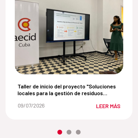
 de mayores del convento de Belén:
Taller de inicio del proyecto "Soluciones locales
Taller de inicio del proyecto "Soluciones
locales para la gestión de residuos
plásticos en la zona priorizada para la
Fecha de la noticia::
09/07/2026
LEER MÁS
conservación de La Habana".