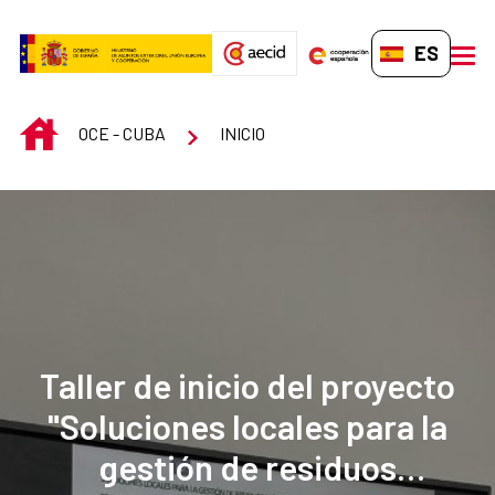
Saltar al contenido principal
ES-ES
men
INICIO
OCE - CUBA
INICIO
Taller de inicio del proyecto
"Soluciones locales para la
gestión de residuos