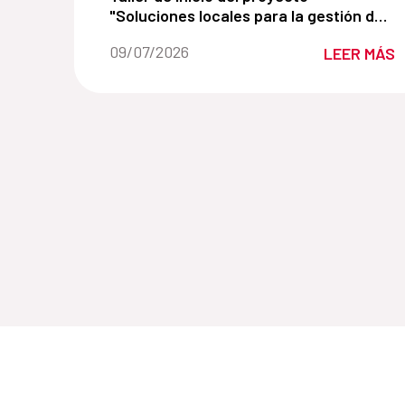
"Soluciones locales para la gestión de
residuos plásticos en la zona priorizada
Fecha de la noticia::
09/07/2026
LEER MÁS
para la conservación de La Habana".