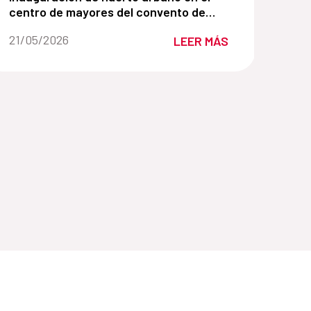
centro de mayores del convento de
Belén
Fecha de la noticia::
21/05/2026
LEER MÁS