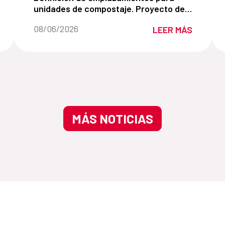
unidades de compostaje. Proyecto de
innovación Universidad de Vigo.
Fecha de la noticia::
08/06/2026
LEER MÁS
MÁS NOTICIAS