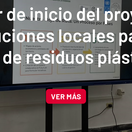
r de inicio del pr
ciones locales p
 de residuos plás
ona priorizada pa
rvación de La Ha
VER MÁS