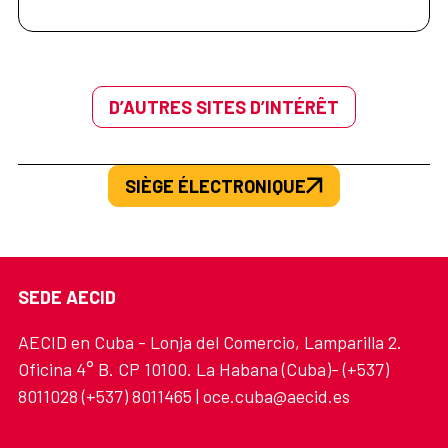
D’AUTRES SITES D’INTÉRÊT
SIÈGE ÉLECTRONIQUE
SEDE AECID
AECID en Cuba - Lonja del Comercio, Lamparilla 2.
Oficina 4° B. CP 10100. La Habana (Cuba)- (+537)
8011028 (+537) 8011465 | oce.cuba@aecid.es