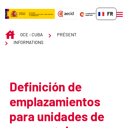
Saut au contenu principal
FR-FR
men
INICIO
OCE - CUBA
PRÉSENT
INFORMATIONS
Atrás
Definición de
emplazamientos
para unidades de