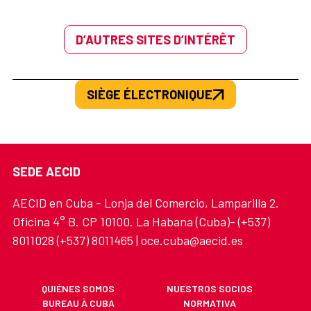
D’AUTRES SITES D’INTÉRÊT
SIÈGE ÉLECTRONIQUE
SEDE AECID
AECID en Cuba - Lonja del Comercio, Lamparilla 2.
Oficina 4° B. CP 10100. La Habana (Cuba)- (+537)
8011028 (+537) 8011465 | oce.cuba@aecid.es
QUIÉNES SOMOS
NUESTROS SOCIOS
BUREAU À CUBA
NORMATIVA