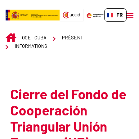
Saut au contenu principal
FR-FR
men
INICIO
OCE - CUBA
PRÉSENT
INFORMATIONS
Atrás
Cierre del Fondo de
Cooperación
Triangular Unión