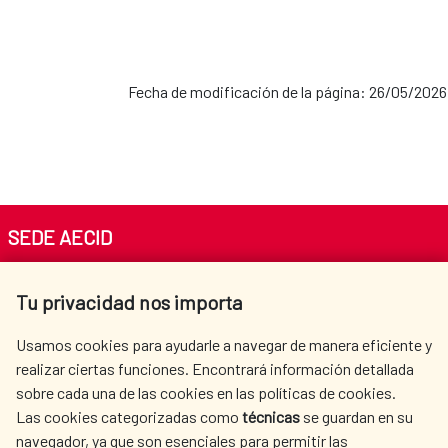
Fecha de modificación de la página: 26/05/2026
SEDE AECID
Av. Reyes Católicos 4 - 28040 Madrid
Tu privacidad nos importa
Tel. +34 900 20 30 54​​​​​​​
centro.informacion@aecid.es
Usamos cookies para ayudarle a navegar de manera eficiente y
realizar ciertas funciones. Encontrará información detallada
sobre cada una de las cookies en las políticas de cookies.
AECID
WHERE DO WE COOPERATE?
Las cookies categorizadas como
técnicas
se guardan en su
SPANISH HUMANITARIAN
PRESS ROOM
navegador, ya que son esenciales para permitir las