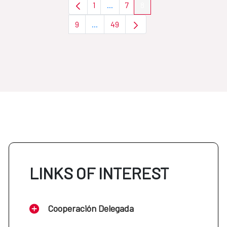
1
...
7
8
Page
Intermediate Pages Use TAB to nav
Page
Page
9
...
49
Page
Intermediate Pages Use TAB to navigat
Page
LINKS OF INTEREST
Cooperación Delegada