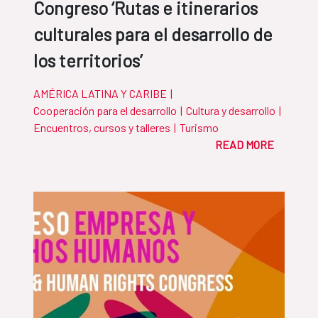
Congreso ‘Rutas e itinerarios
culturales para el desarrollo de
los territorios’
AMÉRICA LATINA Y CARIBE
|
Cooperación para el desarrollo
|
Cultura y desarrollo
|
Encuentros, cursos y talleres
|
Turismo
READ MORE