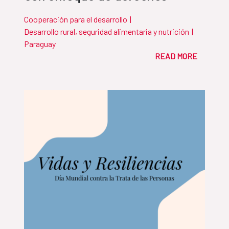
Cooperación para el desarrollo
|
Desarrollo rural, seguridad alimentaria y nutrición
|
Paraguay
READ MORE