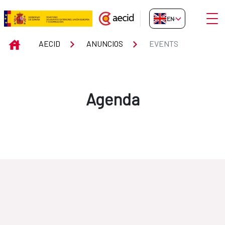
Skip to Main Content
Open
EN-GB
Events
INICIO
AECID
ANUNCIOS
EVENTS
Agenda