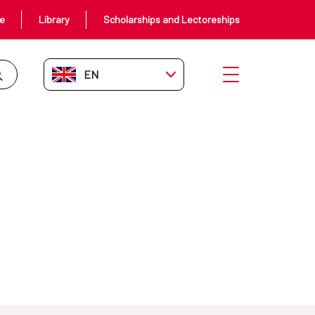
ce
Library
Scholarships and Lectoreships
EN-GB
Open menu