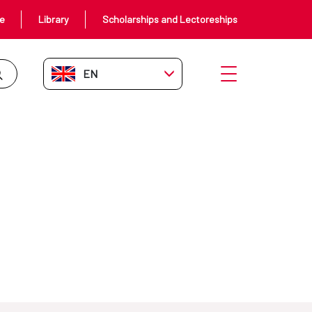
ce
Library
Scholarships and Lectoreships
EN-GB
Open menu