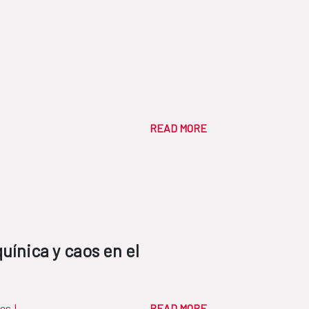
READ MORE
quínica y caos en el
res
|
READ MORE