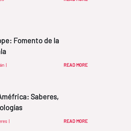
ope: Fomento de la
la
yán
|
READ MORE
Améfrica: Saberes,
ologías
eres
|
READ MORE