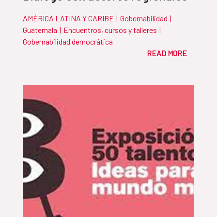
AMÉRICA LATINA Y CARIBE
|
Gobernabilidad
|
Guatemala
|
Encuentros, cursos y talleres
|
Gobernabilidad democrática
READ MORE