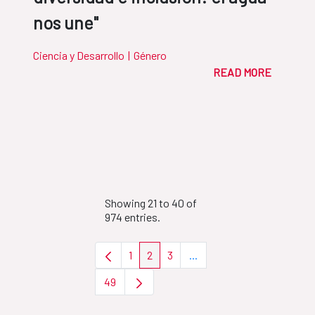
nos une"
Ciencia y Desarrollo
|
Género
READ MORE
Showing 21 to 40 of
974 entries.
1
2
3
...
Page
Page
Page
Intermediate Pages Use T
49
Page