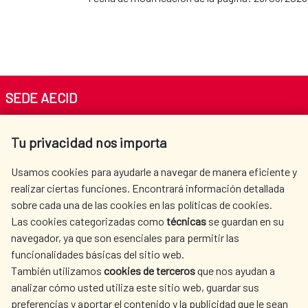
SEDE AECID
Av. Reyes Católicos 4 - 28040 Madrid
Tu privacidad nos importa
Tel. +34 900 20 30 54​​​​​​​
centro.informacion@aecid.es
Usamos cookies para ayudarle a navegar de manera eficiente y
realizar ciertas funciones. Encontrará información detallada
sobre cada una de las cookies en las políticas de cookies.
AECID
WHERE DO WE COOPERATE?
Las cookies categorizadas como
técnicas
se guardan en su
SPANISH HUMANITARIAN
PRESS ROOM
navegador, ya que son esenciales para permitir las
ACTION
funcionalidades básicas del sitio web.
CULTURE AND SCIENCE
LIBRARY
También utilizamos
cookies de terceros
que nos ayudan a
analizar cómo usted utiliza este sitio web, guardar sus
preferencias y aportar el contenido y la publicidad que le sean