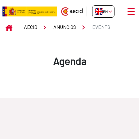
Skip to Main Content
Open
EN-GB
Events
INICIO
AECID
ANUNCIOS
EVENTS
Agenda