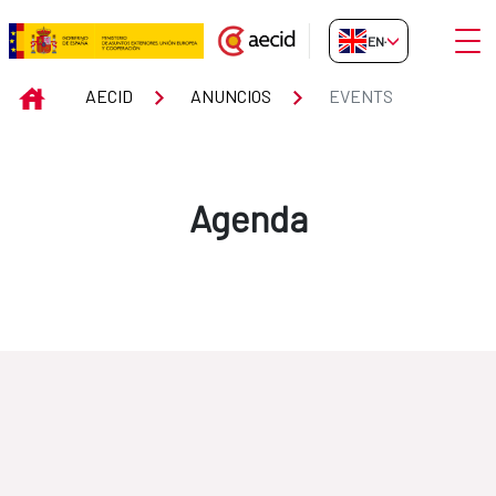
Skip to Main Content
Open
EN-GB
Events
INICIO
AECID
ANUNCIOS
EVENTS
Agenda