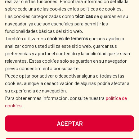
realizar ciertas funciones. Encontrará información detallada
sobre cada una de las cookies en las políticas de cookies.
AECID
WHERE DO WE COOPERATE?
Las cookies categorizadas como
técnicas
se guardan en su
SPANISH HUMANITARIAN
PRESS ROOM
navegador, ya que son esenciales para permitir las
ACTION
funcionalidades básicas del sitio web.
CULTURE AND SCIENCE
LIBRARY
También utilizamos
cookies de terceros
que nos ayudan a
analizar cómo usted utiliza este sitio web, guardar sus
preferencias y aportar el contenido y la publicidad que le sean
relevantes. Estas cookies solo se guardan en su navegador
previo consentimiento por su parte.
Puede optar por activar o desactivar alguna o todas estas
OUR SOCIAL MEDIA
cookies, aunque la desactivación de algunas podría afectar a
su experiencia de navegación.
Para obtener más información, consulte nuestra
política de
cookies
.
ACEPTAR
TERMS OF USE
DATA PROTECTION
COOKIE POLICY
BROWSING GUIDE