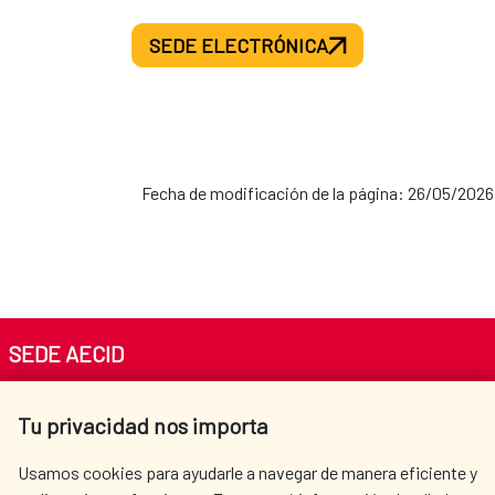
SEDE ELECTRÓNICA
Fecha de modificación de la página: 26/05/2026
SEDE AECID
Av. Reyes Católicos 4 - 28040 Madrid
Tu privacidad nos importa
Tel. +34 900 20 30 54​​​​​​​
centro.informacion@aecid.es
Usamos cookies para ayudarle a navegar de manera eficiente y