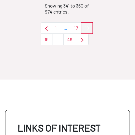
Showing 341 to 360 of
974 entries.
1
...
17
18
Page
Intermediate Pages Use TAB to nav
Page
Page
19
...
49
Page
Intermediate Pages Use TAB to naviga
Page
LINKS OF INTEREST