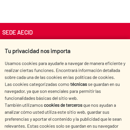
SEDE AECID
Av. Reyes Católicos 4 - 28040 Madrid
Tu privacidad nos importa
Tel. +34 900 20 30 54​​​​​​​
centro.informacion@aecid.es
Usamos cookies para ayudarle a navegar de manera eficiente y
realizar ciertas funciones. Encontrará información detallada
sobre cada una de las cookies en las políticas de cookies.
AECID
WHERE DO WE COOPERATE?
Las cookies categorizadas como
técnicas
se guardan en su
SPANISH HUMANITARIAN
PRESS ROOM
navegador, ya que son esenciales para permitir las
ACTION
funcionalidades básicas del sitio web.
CULTURE AND SCIENCE
LIBRARY
También utilizamos
cookies de terceros
que nos ayudan a
analizar cómo usted utiliza este sitio web, guardar sus
preferencias y aportar el contenido y la publicidad que le sean
relevantes. Estas cookies solo se guardan en su navegador