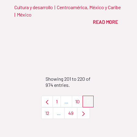
Cultura y desarrollo
|
Centroamérica, México y Caribe
|
México
READ MORE
Showing 201 to 220 of
974 entries.
1
...
10
11
Page
Intermediate Pages Use TAB to nav
Page
Page
12
...
49
Page
Intermediate Pages Use TAB to naviga
Page