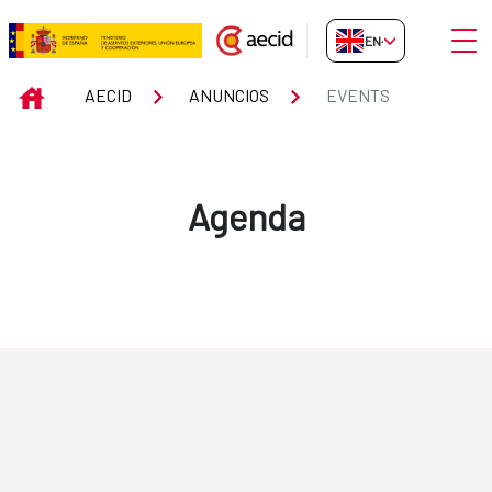
Skip to Main Content
Open
EN-GB
Events
INICIO
AECID
ANUNCIOS
EVENTS
Agenda