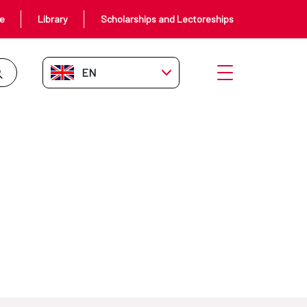
ce
Library
Scholarships and Lectoreships
EN-GB
Open menu