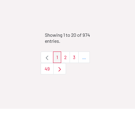
Showing 1 to 20 of 974
entries.
1
2
3
...
Page
Page
Page
Intermediate Pages Use T
49
Page