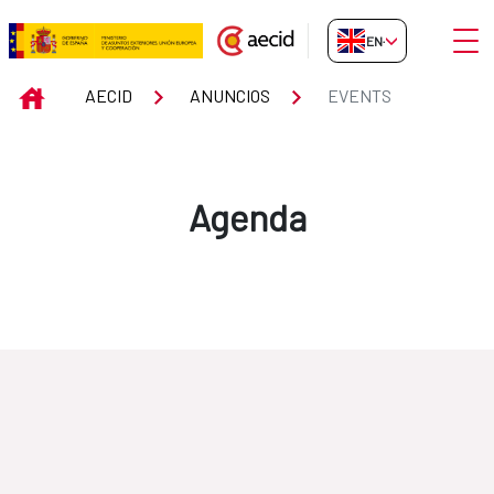
Skip to Main Content
Open
EN-GB
Events
INICIO
AECID
ANUNCIOS
EVENTS
Agenda