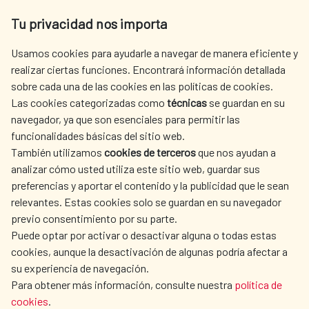
Av. Reyes Católicos 4 - 28040 Madrid
Tu privacidad nos importa
Tel. +34 900 20 30 54​​​​​​​
centro.informacion@aecid.es
Usamos cookies para ayudarle a navegar de manera eficiente y
realizar ciertas funciones. Encontrará información detallada
sobre cada una de las cookies en las políticas de cookies.
AECID
WHERE DO WE COOPERATE?
Las cookies categorizadas como
técnicas
se guardan en su
SPANISH HUMANITARIAN
PRESS ROOM
navegador, ya que son esenciales para permitir las
ACTION
funcionalidades básicas del sitio web.
CULTURE AND SCIENCE
LIBRARY
También utilizamos
cookies de terceros
que nos ayudan a
analizar cómo usted utiliza este sitio web, guardar sus
preferencias y aportar el contenido y la publicidad que le sean
relevantes. Estas cookies solo se guardan en su navegador
previo consentimiento por su parte.
Puede optar por activar o desactivar alguna o todas estas
OUR SOCIAL MEDIA
cookies, aunque la desactivación de algunas podría afectar a
su experiencia de navegación.
Para obtener más información, consulte nuestra
política de
cookies
.