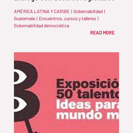
AMÉRICA LATINA Y CARIBE
|
Gobernabilidad
|
Guatemala
|
Encuentros, cursos y talleres
|
Gobernabilidad democrática
READ MORE