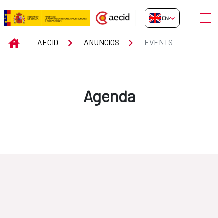
Skip to Main Content
Open
EN-GB
Events
INICIO
AECID
ANUNCIOS
EVENTS
Agenda