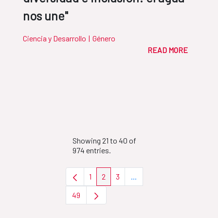
nos une"
Ciencia y Desarrollo
|
Género
READ MORE
Showing 21 to 40 of
974 entries.
1
2
3
...
Page
Page
Page
Intermediate Pages Use T
49
Page