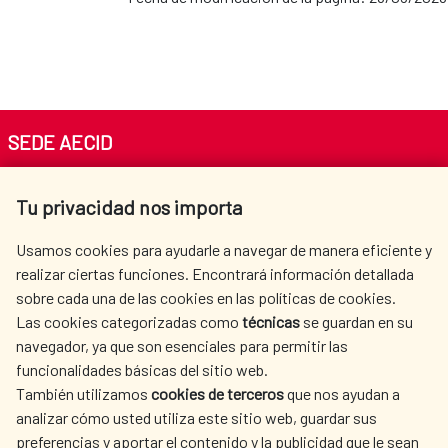
SEDE AECID
Av. Reyes Católicos 4 - 28040 Madrid
Tu privacidad nos importa
Tel. +34 900 20 30 54​​​​​​​
centro.informacion@aecid.es
Usamos cookies para ayudarle a navegar de manera eficiente y
realizar ciertas funciones. Encontrará información detallada
sobre cada una de las cookies en las políticas de cookies.
AECID
WHERE DO WE COOPERATE?
Las cookies categorizadas como
técnicas
se guardan en su
SPANISH HUMANITARIAN
PRESS ROOM
navegador, ya que son esenciales para permitir las
ACTION
funcionalidades básicas del sitio web.
CULTURE AND SCIENCE
LIBRARY
También utilizamos
cookies de terceros
que nos ayudan a
analizar cómo usted utiliza este sitio web, guardar sus
preferencias y aportar el contenido y la publicidad que le sean