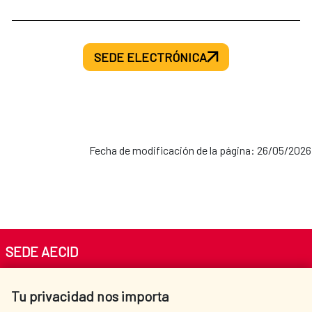
SEDE ELECTRÓNICA
Fecha de modificación de la página: 26/05/2026
SEDE AECID
Av. Reyes Católicos 4 - 28040 Madrid
Tu privacidad nos importa
Tel. +34 900 20 30 54​​​​​​​