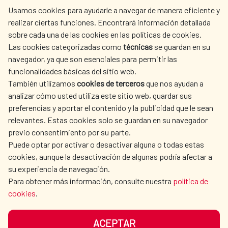
centro.informacion@aecid.es
Usamos cookies para ayudarle a navegar de manera eficiente y
realizar ciertas funciones. Encontrará información detallada
sobre cada una de las cookies en las políticas de cookies.
AECID
WHERE DO WE COOPERATE?
Las cookies categorizadas como
técnicas
se guardan en su
SPANISH HUMANITARIAN
PRESS ROOM
navegador, ya que son esenciales para permitir las
ACTION
funcionalidades básicas del sitio web.
CULTURE AND SCIENCE
LIBRARY
También utilizamos
cookies de terceros
que nos ayudan a
analizar cómo usted utiliza este sitio web, guardar sus
preferencias y aportar el contenido y la publicidad que le sean
relevantes. Estas cookies solo se guardan en su navegador
previo consentimiento por su parte.
Puede optar por activar o desactivar alguna o todas estas
OUR SOCIAL MEDIA
cookies, aunque la desactivación de algunas podría afectar a
su experiencia de navegación.
Para obtener más información, consulte nuestra
política de
cookies
.
ACEPTAR
TERMS OF USE
DATA PROTECTION