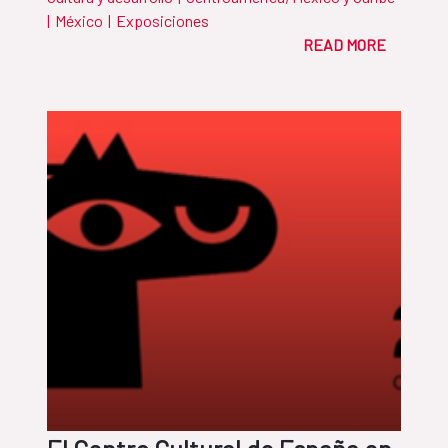
|
México
|
Exposiciones
READ MORE