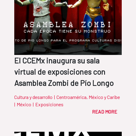
El CCEMx inaugura su sala
virtual de exposiciones con
Asamblea Zombi de Pío Longo
Cultura y desarrollo
|
Centroamérica, México y Caribe
|
México
|
Exposiciones
READ MORE