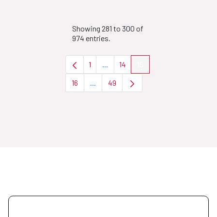
Showing 281 to 300 of
974 entries.
1
...
14
15
Page
Intermediate Pages Use TAB to nav
Page
Page
16
...
49
Page
Intermediate Pages Use TAB to naviga
Page