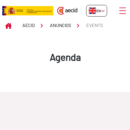
Skip to Main Content
Open
EN-GB
Events
INICIO
AECID
ANUNCIOS
EVENTS
Agenda