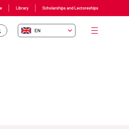
ce
Library
Scholarships and Lectoreships
EN-GB
Open menu