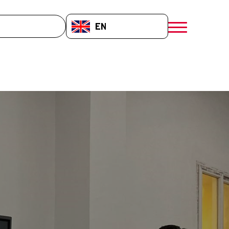
EN-GB
menú móvil a