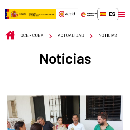
Saltar al contenido principal
ES-ES
men
INICIO
OCE - CUBA
ACTUALIDAD
NOTICIAS
Noticias