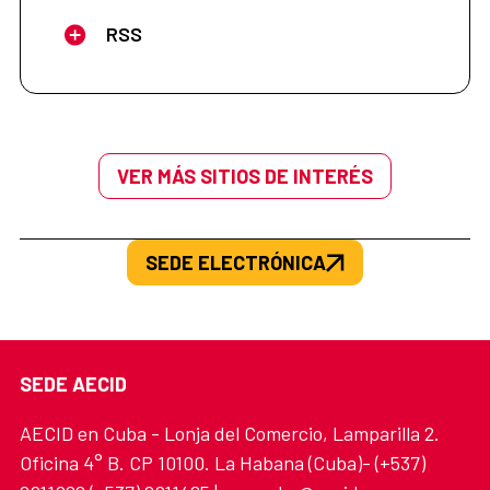
RSS
VER MÁS SITIOS DE INTERÉS
SEDE ELECTRÓNICA
SEDE AECID
AECID en Cuba - Lonja del Comercio, Lamparilla 2.
Oficina 4° B. CP 10100. La Habana (Cuba)- (+537)