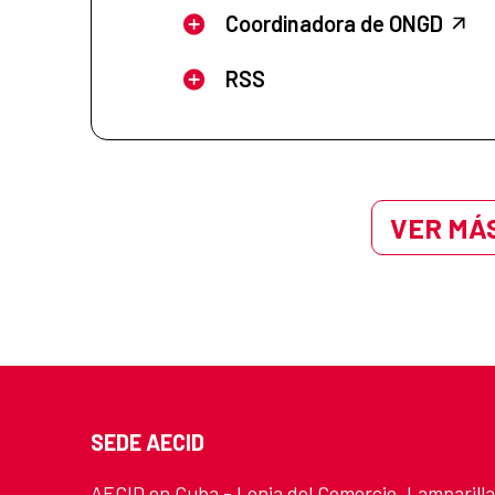
Coordinadora de ONGD
RSS
VER MÁS
SEDE AECID
AECID en Cuba - Lonja del Comercio, Lamparilla