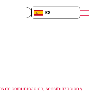
da
ES-ES
menú móvil a
 de comunicación, sensibilización y