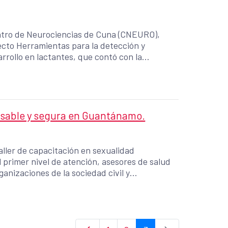
Centro de Neurociencias de Cuna (CNEURO),
yecto Herramientas para la detección y
rollo en lactantes, que contó con la
trica de instituciones de salud pública de
l Servizo Galego de Saúde (Xunta de Galicia).
onsable y segura en Guantánamo.
aller de capacitación en sexualidad
l primer nivel de atención, asesores de salud
ganizaciones de la sociedad civil y