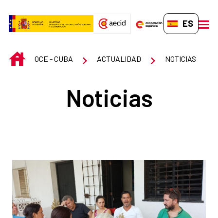
Saltar al contenido principal
ES-ES
men
INICIO
OCE - CUBA
ACTUALIDAD
NOTICIAS
Noticias