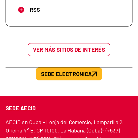
RSS
VER MÁS SITIOS DE INTERÉS
SEDE ELECTRÓNICA
SEDE AECID
AECID en Cuba - Lonja del Comercio, Lamparilla 2.
Oficina 4° B. CP 10100. La Habana (Cuba)- (+537)