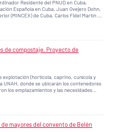
oordinador Residente del PNUD en Cuba,
eración Española en Cuba, Juan Ovejero Dohn,
terior (MINCEX) de Cuba, Carlos Fidel Martín y
esión inicial se dirigió a
gar una sesión de trabajo durantre la cual se
n 3 fases: - Diagnóstico y capacitación. -
ostenibilidad.
s de compostaje. Proyecto de
e explotación (hortícola, caprino, cunícola y
 la UNAH, donde se ubicarán los contenedores
eron los emplazamientos y las necesidades
os de la semana, D.
taje realizado en el contexto del VI Congreso
zado por la UNAH, que se celebró en Varadero
o de mayores del convento de Belén