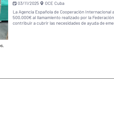
03/11/2025
OCE Cuba
espacios de colaboración multiactor en biotecnolog
corresponsabilidad e innovación.
La Agencia Española de Cooperación Internacional a
500.000€ al llamamiento realizado por la Federación 
contribuir a cubrir las necesidades de ayuda de eme
provocada en la zona oriental de la isla (provincia
por el paso del Huracán Melissa. Asímismo, en consonancia con las necesidades identificadas por
el gobierno cubano, ha enviado un conjunto de biene
os.
de cocina, herramients pesadas y botas de trabajo. L
noviembre.