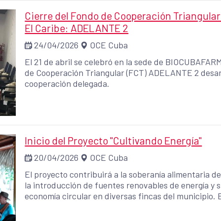
Cierre del Fondo de Cooperación Triangula
El Caribe: ADELANTE 2
24/04/2026
OCE Cuba
El 21 de abril se celebró en la sede de BIOCUBAFARM
de Cooperación Triangular (FCT) ADELANTE 2 desarro
cooperación delegada.
Inicio del Proyecto "Cultivando Energía"
20/04/2026
OCE Cuba
El proyecto contribuirá a la soberanía alimentaria d
la introducción de fuentes renovables de energía y s
economía circular en diversas fincas del municipio.
industrias agroalimentarias y la mejora de la comerc
igualdad de género y de derechos humanos. Financiado por la AECID, "Cultivando Energía" se