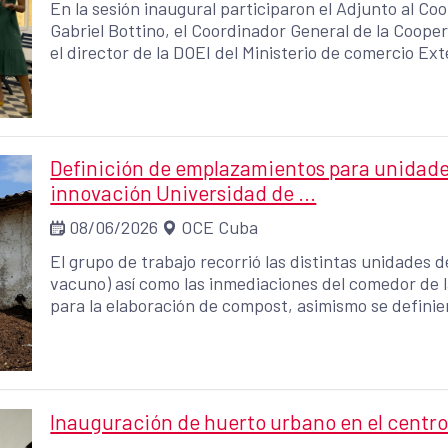
En la sesión inaugural participaron el Adjunto al C
Gabriel Bottino, el Coordinador General de la Coop
el director de la DOEI del Ministerio de comercio Ex
la Directora General Adjunta de la OHCH, Perla Rosales Aguirreurreta. La s
la presentación del proyecto, posteriormente tuvo lu
presentó la hoja de ruta del proyecto que se divide e
Implementación y apoyo técnico. - Comunicación y s
Definición de emplazamientos para unidade
innovación Universidad de ...
08/06/2026
OCE Cuba
El grupo de trabajo recorrió las distintas unidades d
vacuno) así como las inmediaciones del comedor de
para la elaboración de compost, asimismo se defini
técnicas para la instalación de los contenedores en cada unidad. A inici
Salustiano Mato participó en un taller sobre compos
Internacional de las Ciencias Agropecuarias organi
entre los días 1 y 4 de junio.
Inauguración de huerto urbano en el centr