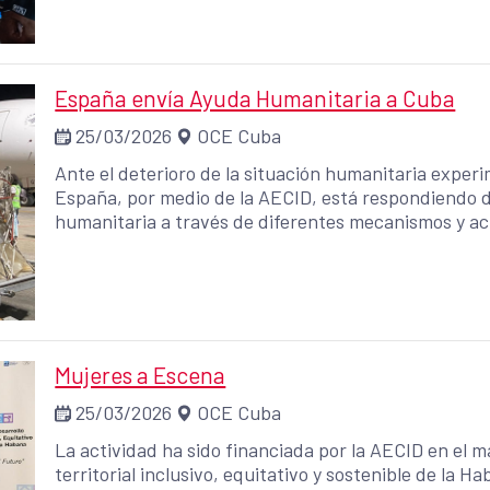
implementará a través de Justicia Alimentaria (JA)
Animal (ACPA), que lo ejecutará en el terreno con l
energéticos y del Grupo América Latina, Filosofía Soc
España envía Ayuda Humanitaria a Cuba
25/03/2026
OCE Cuba
Ante el deterioro de la situación humanitaria exper
España, por medio de la AECID, está respondiendo d
humanitaria a través de diferentes mecanismos y a
Mujeres a Escena
25/03/2026
OCE Cuba
La actividad ha sido financiada por la AECID en el 
territorial inclusivo, equitativo y sostenible de la