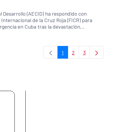
ía, basados en conocimiento compartido,
l Desarrollo (AECID) ha respondido con
Internacional de la Cruz Roja (FICR) para
rgencia en Cuba tras la devastación
s de Santiago, Holguín, Granma y Guantánamo)
s por valor de 145.000€ consistente en kits
1
2
3
os bienes llegarán a Cuba entre el 3 y el 5 de
Página
Página
Página