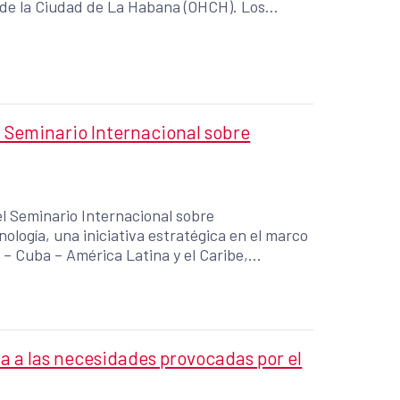
r de la Ciudad de La Habana (OHCH). Los
arrollo de las jornadas como con la elevada
 corriente eléctrica y transporte que atraviesa
 Seminario Internacional sobre
el Seminario Internacional sobre
logía, una iniciativa estratégica en el marco
– Cuba – América Latina y el Caribe,
n Internacional para el Desarrollo (AECID) en
biotecnología, posicionando a Cuba como país
técnica. Para ello, se presentaron las
ración Triangular en Biotecnología (COCT-B) y
 a las necesidades provocadas por el
buscando su articulación con instituciones