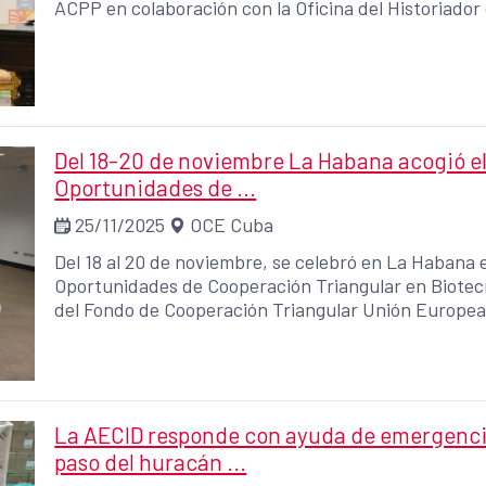
ACPP en colaboración con la Oficina del Historiado
organizadores quedaron satisfechos tanto con el des
participación a pesar de las grandes dificultades de
el país.
Del 18-20 de noviembre La Habana acogió el
Oportunidades de ...
25/11/2025
OCE Cuba
Del 18 al 20 de noviembre, se celebró en La Habana 
Oportunidades de Cooperación Triangular en Biotecno
del Fondo de Cooperación Triangular Unión Europea 
implementado por la Agencia Española de Cooperació
el contexto del programa ADELANTE 2. El objetivo principal del encuentro fue impulsar la
creación de alianzas multiactor en el ámbito de la 
con un rol dual: oferente y receptor de cooperación 
propuestas del Catálogo de Oportunidades de Coope
La AECID responde con ayuda de emergencia
la Cartera de Proyectos de I+D+i de BioCubaFarma, 
paso del huracán ...
europeas y latinoamericanas. Este encuentro supone un primer hito en la conformación de