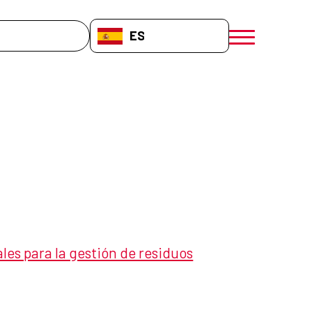
da
ES-ES
menú móvil a
ales para la gestión de residuos