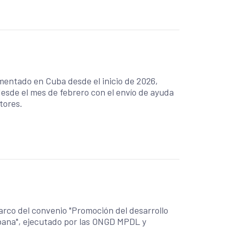
 por la Asociación Cubana de Producción
a colaboración de Cubasolar para los aspectos
ial y Axiológica (GALFISA) para la inclusión
transversal del enfoque de derechos y la equidad de género.
imentado en Cuba desde el inicio de 2026,
esde el mes de febrero con el envío de ayuda
ctores.
marco del convenio "Promoción del desarrollo
 Habana", ejecutado por las ONGD MPDL y