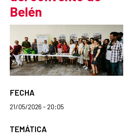
Belén
Resumen de la noticia
Cont
FECHA
21/05/2026 - 20:05
Categorías de la noticia
TEMÁTICA