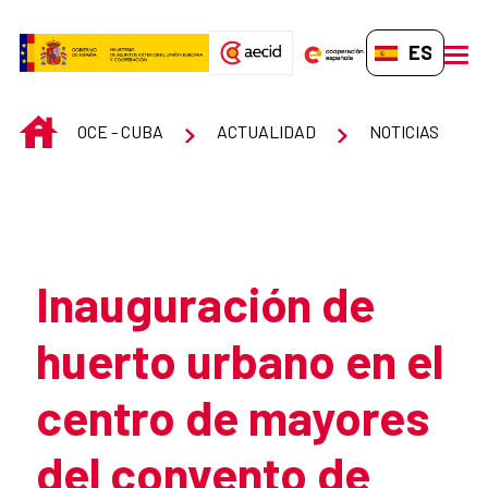
Saltar al contenido principal
ES-ES
men
INICIO
OCE - CUBA
ACTUALIDAD
NOTICIAS
Atrás
Inauguración de
huerto urbano en el
centro de mayores
del convento de