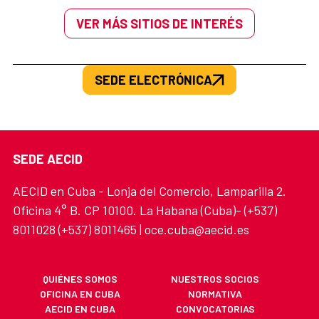
VER MÁS SITIOS DE INTERÉS
SEDE ELECTRÓNICA
SEDE AECID
AECID en Cuba - Lonja del Comercio, Lamparilla 2.
Oficina 4° B. CP 10100. La Habana (Cuba)- (+537)
8011028 (+537) 8011465 | oce.cuba@aecid.es
QUIÉNES SOMOS
NUESTROS SOCIOS
OFICINA EN CUBA
NORMATIVA
AECID EN CUBA
CONVOCATORIAS