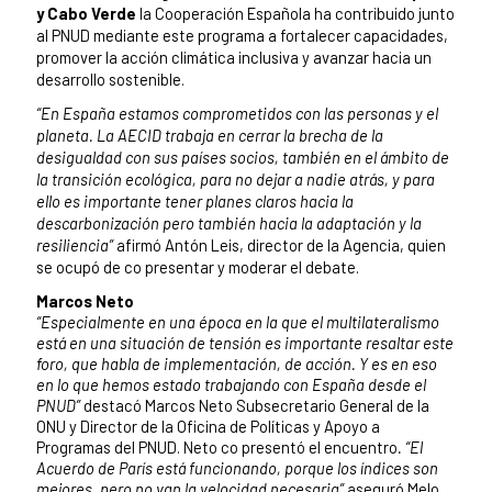
y Cabo Verde
la Cooperación Española ha contribuido junto
al PNUD mediante este programa a fortalecer capacidades,
promover la acción climática inclusiva y avanzar hacia un
desarrollo sostenible.
“En España estamos comprometidos con las personas y el
planeta. La AECID trabaja en cerrar la brecha de la
desigualdad con sus países socios, también en el ámbito de
la transición ecológica, para no dejar a nadie atrás, y para
ello es importante tener planes claros hacia la
descarbonización pero también hacia la adaptación y la
resiliencia”
afirmó Antón Leis, director de la Agencia, quien
se ocupó de co presentar y moderar el debate.
Marcos Neto
“Especialmente en una época en la que el multilateralismo
está en una situación de tensión es importante resaltar este
foro, que habla de implementación, de acción. Y es en eso
en lo que hemos estado trabajando con España desde el
PNUD”
destacó Marcos Neto Subsecretario General de la
ONU y Director de la Oficina de Políticas y Apoyo a
Programas del PNUD. Neto co presentó el encuentro
. “El
Acuerdo de París está funcionando, porque los índices son
mejores, pero no van la velocidad necesaria”
aseguró Melo,