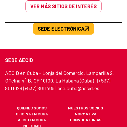
VER MÁS SITIOS DE INTERÉS
SEDE ELECTRÓNICA
SEDE AECID
AECID en Cuba - Lonja del Comercio, Lamparilla 2.
Oficina 4° B. CP 10100. La Habana (Cuba)- (+537)
8011028 (+537) 8011465 | oce.cuba@aecid.es
QUIÉNES SOMOS
NUESTROS SOCIOS
OFICINA EN CUBA
NORMATIVA
AECID EN CUBA
CONVOCATORIAS
NOTICIAS