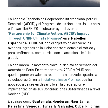
Contenido de la noticia
La Agencia Española de Cooperación Internacional para el
Desarrollo (AECID) y el Programa de las Naciones Unidas para
el Desarrollo (PNUD) celebraron ayer el evento
“
Partnership for Climate Action: AECID’s Impact
Through UNDP Climate Promise
”
en el
Pabellón
Español de la COP30
, con el objetivo de destacar los
avances logrados en la lucha contra el cambio climático y
para reafirmar su compromiso con la ambición climática
global.
La cita marca un momento clave: el décimo aniversario del
Acuerdo de París. En este contexto, AECID y PNUD han
querido poner en valor los resultados alcanzados gracias a
su colaboración en la
iniciativa Climate Promise
, que ha
apoyado a países en desarrollo en la preparación e
implementación de sus Contribuciones Determinadas a Nivel
Nacional (NDC).
En países como
Guatemala, Honduras, Mauritania,
Palestina, Senegal, Túnez, El Salvador, Cuba, Filipinas