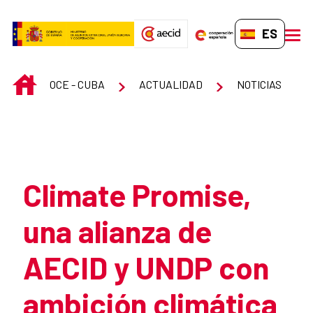
Saltar al contenido principal
ES-ES
men
INICIO
OCE - CUBA
ACTUALIDAD
NOTICIAS
Atrás
Climate Promise,
una alianza de
AECID y UNDP con
ambición climática